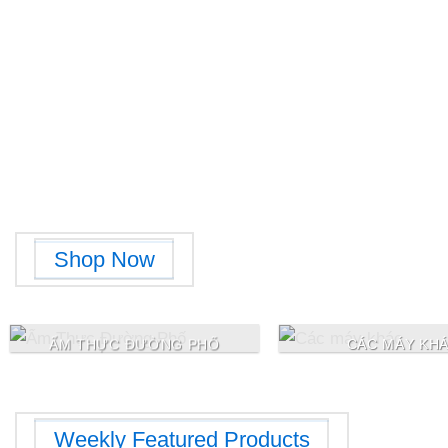
Free Shipping on orders above 99$
Lorem ipsum dolor sit amet, consectetuer adipiscing elit
Shop Now
ẨM THỰC ĐƯỜNG PHỐ
CÁC MÁY KH
Weekly Featured Products