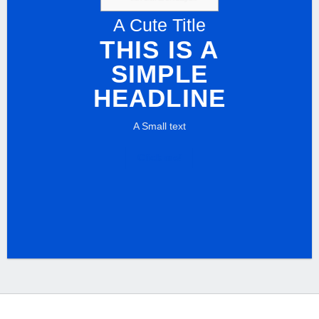
A Cute Title
THIS IS A
SIMPLE
HEADLINE
A Small text
Click me!