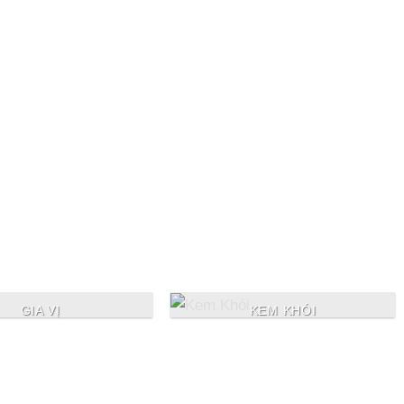
Loved by our Customers
Lorem ipsum dolor sit amet, consectetuer adipiscing
elit, sed.
GIA VỊ
KEM KHÓI