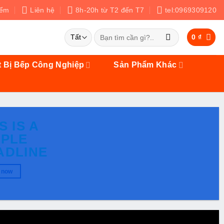
iểm
Liên hệ
8h-20h từ T2 đến T7
tel:0969309120
Tìm
0
₫
kiếm:
t Bị Bếp Công Nghiệp
Sản Phẩm Khác
S IS A
MPLE
ADLINE
 now