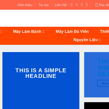
Giới thiệu
Tin tức
Liên Hệ
Địa đ
Máy Làm Bánh
Máy Làm Đá Viên
Thiế
Nguyên Liệu
THI
SI
THIS IS A SIMPLE
HE
HEADLINE
Shop
Shop now