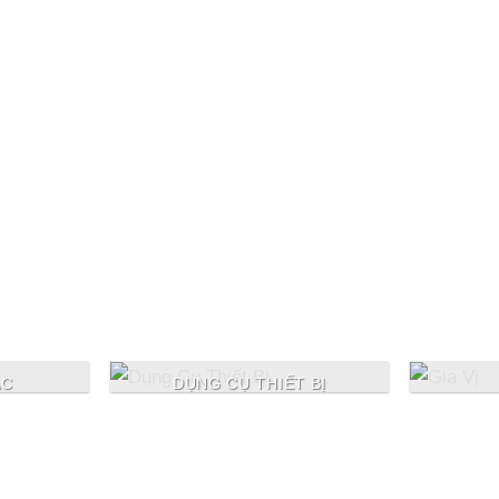
Give a Gift to a Friend
Lorem ipsum dolor sit amet, consectetuer adipiscing
elit, sed dia.
ÁC
DỤNG CỤ THIẾT BỊ