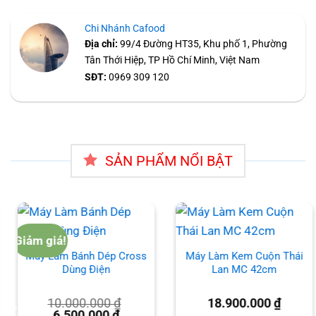
Chi Nhánh Cafood
Địa chỉ:
99/4 Đường HT35, Khu phố 1, Phường
Tân Thới Hiệp, TP Hồ Chí Minh, Việt Nam
SĐT:
0969 309 120
SẢN PHẨM NỔI BẬT
Giảm giá!
Máy Làm Bánh Dép Cross
Máy Làm Kem Cuộn Thái
Dùng Điện
Lan MC 42cm
10.000.000
₫
18.900.000
₫
Giá
Giá
6.500.000
₫