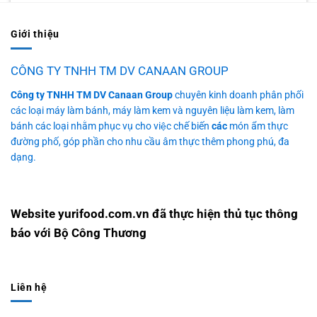
So Sánh Máy Làm Kem Cứng vs Kem Tươi – Lựa Chọn Nào
Phù Hợp Cho Kinh Doanh? Khi quyết [...]
Giới thiệu
CÔNG TY TNHH TM DV CANAAN GROUP
Công ty TNHH TM DV Canaan Group
chuyên kinh doanh phân phối
các loại máy làm bánh, máy làm kem và nguyên liệu làm kem, làm
bánh các loại nhằm phục vụ cho việc chế biến
các
món ẩm thực
đường phố, góp phần cho nhu cầu âm thực thêm phong phú, đa
dạng.
Website yurifood.com.vn đã thực hiện thủ tục thông
báo với Bộ Công Thương
Liên hệ