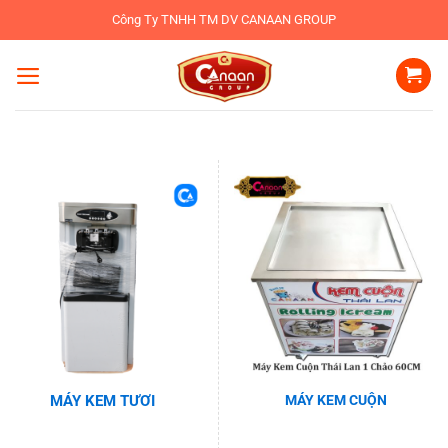
Bỏ
Công Ty TNHH TM DV CANAAN GROUP
qua
nội
dung
MÁY KEM CUỘN
MÁY KEM TƯƠI