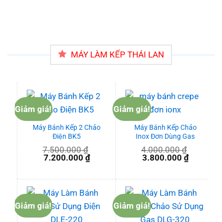
MÁY LÀM KẾP THÁI LAN
Giảm giá!
Giảm giá!
Máy Bánh Kếp 2 Chảo
Máy Bánh Kếp Chảo
Điện BK5
Inox Đơn Dùng Gas
7.500.000
₫
4.000.000
₫
Giá
Giá
Giá
Giá
7.200.000
₫
3.800.000
₫
gốc
hiện
gốc
hiện
là:
tại
là:
tại
7.500.000 ₫.
là:
4.000.000 ₫.
là:
7.200.000 ₫.
3.800.00
Giảm giá!
Giảm giá!