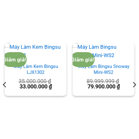
Giảm giá!
Giảm giá!
Máy Làm Kem Bingsu
Máy Làm Bingsu Snoway
LJX1302
Mini-WS2
35.000.000
₫
89.999.999
₫
Giá
Giá
Giá
Giá
33.000.000
₫
79.900.000
₫
gốc
hiện
gốc
hiện
là:
tại
là:
tại
35.000.000 ₫.
là:
89.999.999 ₫.
là:
.000 ₫.
33.000.000 ₫.
79.900.