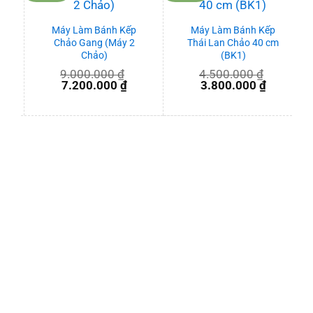
Máy Làm Bánh Kếp
Máy Làm Bánh Kếp
Chảo Gang (Máy 2
Thái Lan Chảo 40 cm
Chảo)
(BK1)
9.000.000
₫
4.500.000
₫
Giá
Giá
Giá
Giá
7.200.000
₫
3.800.000
₫
gốc
hiện
gốc
hiện
là:
tại
là:
tại
9.000.000 ₫.
là:
4.500.000 ₫.
là:
7.200.000 ₫.
3.800.00