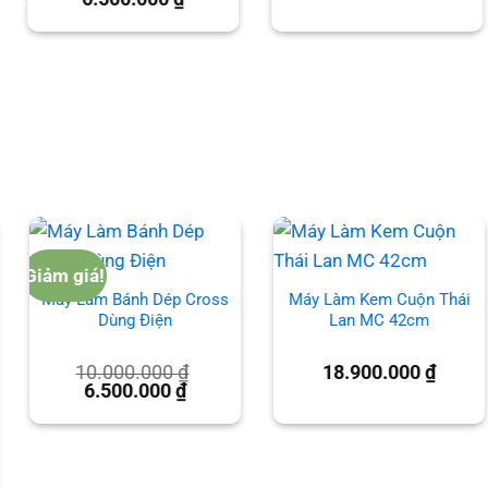
gốc
hiện
là:
tại
10.000.000 ₫.
là:
6.500.000 ₫.
000 ₫.
Giảm giá!
Máy Làm Bánh Dép Cross
Máy Làm Kem Cuộn Thái
Dùng Điện
Lan MC 42cm
10.000.000
₫
18.900.000
₫
Giá
Giá
6.500.000
₫
gốc
hiện
là:
tại
10.000.000 ₫.
là:
6.500.000 ₫.