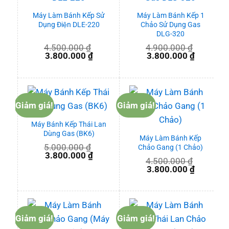
Máy Làm Bánh Kếp Sử
Máy Làm Bánh Kếp 1
Dụng Điện DLE-220
Chảo Sử Dụng Gas
DLG-320
4.500.000
₫
4.900.000
₫
Giá
Giá
Giá
Giá
3.800.000
₫
3.800.000
₫
gốc
hiện
gốc
hiện
là:
tại
là:
tại
4.500.000 ₫.
là:
4.900.000 ₫.
là:
3.800.000 ₫.
3.800.00
Giảm giá!
Giảm giá!
Máy Bánh Kếp Thái Lan
Dùng Gas (BK6)
Máy Làm Bánh Kếp
5.000.000
₫
Chảo Gang (1 Chảo)
Giá
Giá
3.800.000
₫
4.500.000
₫
gốc
hiện
Giá
Giá
3.800.000
₫
là:
tại
gốc
hiện
5.000.000 ₫.
là:
là:
tại
3.800.000 ₫.
4.500.000 ₫.
là:
3.800.00
Giảm giá!
Giảm giá!