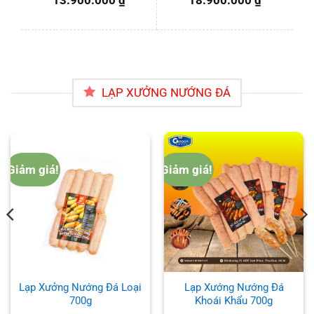
LẠP XƯỞNG NƯỚNG ĐÁ
Giảm giá!
Giảm giá!
n
000 ₫.
Lạp Xưởng Nướng Đá Loại
Lạp Xướng Nướng Đá
700g
Khoái Khẩu 700g