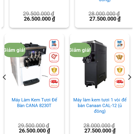
29.500.000
₫
28.000.000
₫
Giá
Giá
Giá
Giá
26.500.000
₫
27.500.000
₫
gốc
hiện
gốc
hiện
là:
tại
là:
tại
29.500.000 ₫.
là:
28.000.000 ₫.
là:
.000 ₫.
26.500.000 ₫.
27.500.
Giảm giá!
Giảm giá!
để
Máy làm kem tươi 1 vòi để
Máy làm kem tươi 3 vòi
bàn Canaan CAL-12
Canaan CAV-D4000 (ủ
đông)
24.000.000
₫
65.000.000
₫
Giá
Giá
Giá
Giá
23.500.000
₫
59.900.000
₫