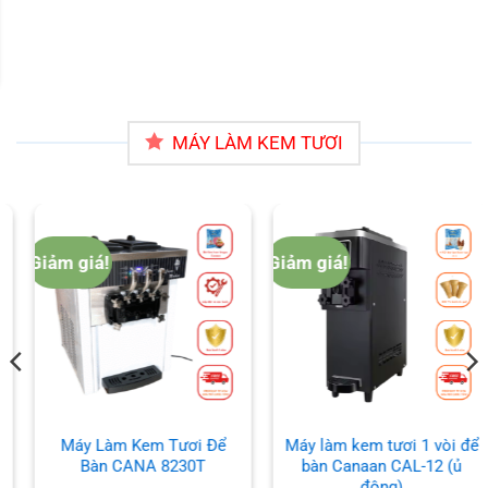
000 ₫.
MÁY LÀM KEM TƯƠI
Giảm giá!
Giảm giá!
Máy Làm Kem Tươi Để
Máy làm kem tươi 1 vòi để
Bàn CANA 8230T
bàn Canaan CAL-12 (ủ
đông)