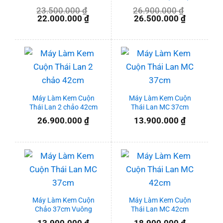
23.500.000
₫
26.900.000
₫
Giá
Giá
Giá
Giá
22.000.000
₫
26.500.000
₫
gốc
hiện
gốc
hiện
là:
tại
là:
tại
23.500.000 ₫.
là:
26.900.000 ₫.
là:
22.000.000 ₫.
26.500.00
Máy Làm Kem Cuộn
Máy Làm Kem Cuộn
Thái Lan 2 chảo 42cm
Thái Lan MC 37cm
26.900.000
₫
13.900.000
₫
Máy Làm Kem Cuộn
Máy Làm Kem Cuộn
Chảo 37cm Vuông
Thái Lan MC 42cm
13.900.000
₫
18.900.000
₫