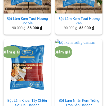
Bột Làm Kem Tươi Hương
Bột Làm Kem Tươi Hương
Socola
Vani
Giá
Giá
Giá
Giá
90.000
₫
88.000
₫
90.000
₫
88.000
₫
gốc
hiện
gốc
hiện
là:
tại
là:
tại
90.000 ₫.
là:
90.000 ₫.
là:
88.000 ₫.
88.000 
Giảm giá!
Giảm giá!
Bột Làm Khoai Tây Chiên
Bột Làm Nhân Kem Trứng
Sợi Dài Canaan
Trộn Sẵn Canaan