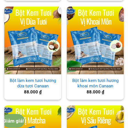
là:
tại
90.000 ₫.
là:
88.000 ₫.
Bột làm kem tươi hương
Bột làm kem tươi hương
dừa tươi Canaan
khoai môn Canaan
88.000
₫
88.000
₫
Giảm giá!