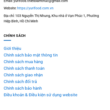
5. Thạch và các phụ gia tự nhiên:
Các sản phẩm của
Email: yurifood.thietbiamthuc@gmail.com
chúng tôi được làm từ thạch và phụ gia tự nhiên. Giúp
Website:
https://yurifood.com.vn
tăng thêm độ mềm và độ đàn hồi, đồng thời tạo ra
Địa chỉ: 103 Nguyễn Thị Nhung, Khu nhà ở Vạn Phúc 1, Phường
hương vị độc đáo và bổ dưỡng.
Hiệp Bình, Hồ Chí Minh
Ngoài Các Nguyên Liệu Làm Kem Và Bột Làm Bánh
CHÍNH SÁCH
Thông Thường Như:
Giới thiệu
Bột Làm Bánh:
Chính sách bảo mật thông tin
Chính sách mua hàng
Bột Làm Bánh Cá
Chính sách thanh toán
Bột Làm Bánh Canaan
Chính sách giao nhận
Chính sách đổi trả
Bột Làm Bánh Đồng Xu Phô Mai
Chính sách bảo hành
Bột Làm Nhân Kem Trứng Trộn Sẵn Canaan
Điều khoản & Điều kiện sử dụng website
Bột Làm Nhân Matcha Trộn Sẵn Canaan
Bột Làm Nhân Socola Trộn Sẵn Canaan
B