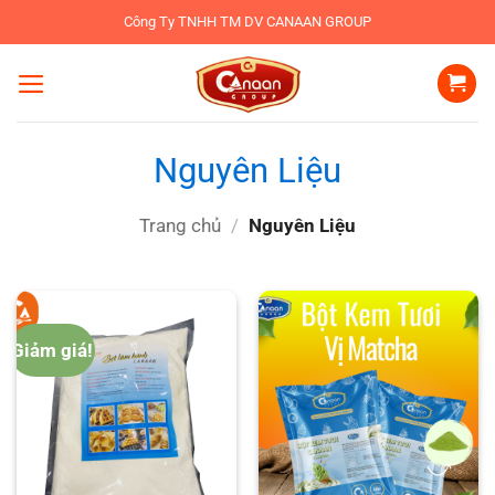
Bỏ
Công Ty TNHH TM DV CANAAN GROUP
qua
nội
dung
Nguyên Liệu
Trang chủ
/
Nguyên Liệu
Giảm giá!