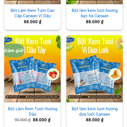
Bột Làm Kem Tươi Cao
Bột làm kem tươi hương
Cấp Canaan Vị Dâu
bạc hà Canaan
88.000
₫
88.000
₫
Giảm giá!
Bột Làm Kem Tươi Hương
Bột làm kem tươi hương
Dâu
dưa lưới Canaan
Giá
Giá
90.000
₫
88.000
₫
88.000
₫
gốc
hiện