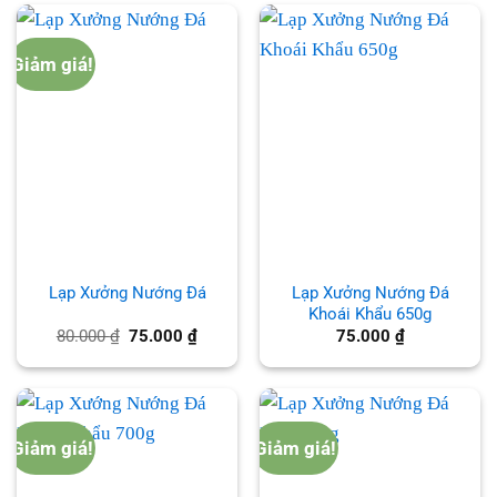
74.000 ₫.
78.000 
Giảm giá!
Lạp Xưởng Nướng Đá
Lạp Xưởng Nướng Đá
Khoái Khẩu 650g
Giá
Giá
80.000
₫
75.000
₫
75.000
₫
gốc
hiện
là:
tại
80.000 ₫.
là:
75.000 ₫.
Giảm giá!
Giảm giá!