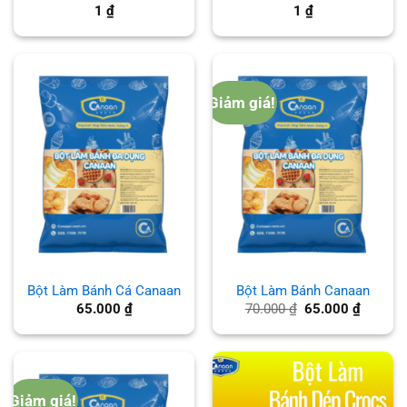
1
₫
1
₫
Giảm giá!
Bột Làm Bánh Cá Canaan
Bột Làm Bánh Canaan
Giá
Giá
65.000
₫
70.000
₫
65.000
₫
gốc
hiện
là:
tại
70.000 ₫.
là:
65.000 
Giảm giá!