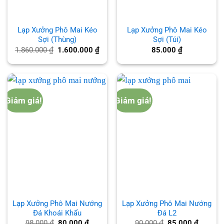
Lạp Xưởng Phô Mai Kéo
Lạp Xưởng Phô Mai Kéo
Sợi (Thùng)
Sợi (Túi)
Giá
Giá
1.860.000
₫
1.600.000
₫
85.000
₫
gốc
hiện
là:
tại
1.860.000 ₫.
là:
1.600.000 ₫.
Giảm giá!
Giảm giá!
Lạp Xưởng Phô Mai Nướng
Lạp Xưởng Phô Mai Nướng
Đá Khoái Khẩu
Đá L2
Giá
Giá
Giá
Giá
98.000
₫
80.000
₫
90.000
₫
85.000
₫