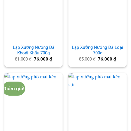
Lạp Xướng Nướng Đá
Lạp Xưởng Nướng Đá Loại
Khoái Khẩu 700g
700g
Giá
Giá
Giá
Giá
81.000
₫
76.000
₫
85.000
₫
76.000
₫
gốc
hiện
gốc
hiện
là:
tại
là:
tại
81.000 ₫.
là:
85.000 ₫.
là:
76.000 ₫.
76.000 
Giảm giá!