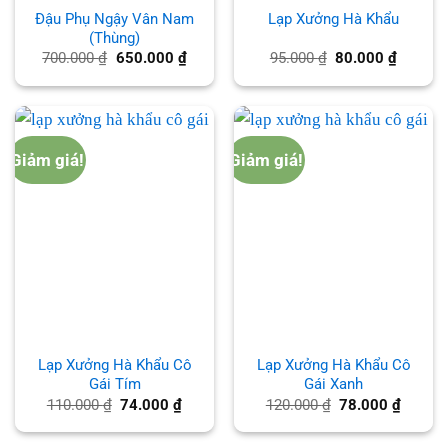
Đậu Phụ Ngậy Vân Nam
Lạp Xưởng Hà Khẩu
(Thùng)
Giá
Giá
Giá
Giá
700.000
₫
650.000
₫
95.000
₫
80.000
₫
gốc
hiện
gốc
hiện
là:
tại
là:
tại
700.000 ₫.
là:
95.000 ₫.
là:
650.000 ₫.
80.000 
Giảm giá!
Giảm giá!
Lạp Xưởng Hà Khẩu Cô
Lạp Xưởng Hà Khẩu Cô
Gái Tím
Gái Xanh
Giá
Giá
Giá
Giá
110.000
₫
74.000
₫
120.000
₫
78.000
₫
gốc
hiện
gốc
hiện
là:
tại
là:
tại
110.000 ₫.
là:
120.000 ₫.
là: