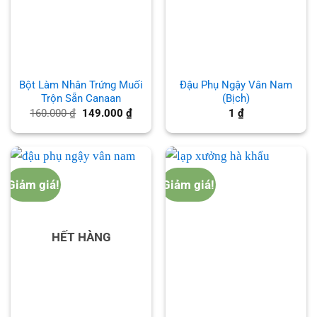
Bột Làm Nhân Trứng Muối
Đậu Phụ Ngậy Vân Nam
Trộn Sẵn Canaan
(Bịch)
Giá
Giá
160.000
₫
149.000
₫
1
₫
gốc
hiện
là:
tại
160.000 ₫.
là:
149.000 ₫.
Giảm giá!
Giảm giá!
HẾT HÀNG