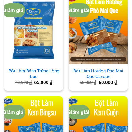
Giảm giá!
Giảm giá!
Bột Làm Bánh Trứng Lòng
Bột Làm Hotdog Phô Mai
Đào
Que Canaan
Giá
Giá
Giá
Giá
78.000
₫
65.000
₫
65.000
₫
60.000
₫
gốc
hiện
gốc
hiện
là:
tại
là:
tại
78.000 ₫.
là:
65.000 ₫.
là:
65.000 ₫.
60.000 
Giảm giá!
Giảm giá!