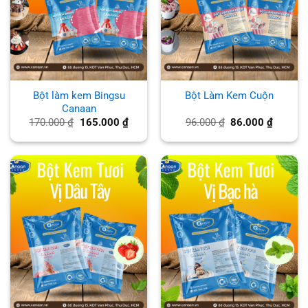
Bột làm kem Bingsu
Bột Làm Kem Cuộn
Canaan
Giá
Giá
Giá
Giá
170.000
₫
165.000
₫
96.000
₫
86.000
₫
gốc
hiện
gốc
hiện
là:
tại
là:
tại
170.000 ₫.
là:
96.000 ₫.
là:
165.000 ₫.
86.000 