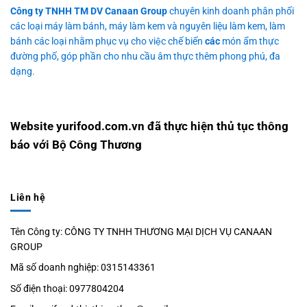
Công ty TNHH TM DV Canaan Group
chuyên kinh doanh phân phối
2. Trái cây tươi:
Nguyên liệu trái cây tươi sẽ là điểm đặc
các loại máy làm bánh, máy làm kem và nguyên liệu làm kem, làm
biệt của những sản phẩm của chúng tôi. Chúng tôi tận
bánh các loại nhằm phục vụ cho việc chế biến
các
món ẩm thực
đường phố, góp phần cho nhu cầu âm thực thêm phong phú, đa
dụng sự tươi ngon và hương thơm tự nhiên của trái cây
dạng.
để tạo ra những hương vị độc đáo và hấp dẫn.
3. Chocolate cao cấp:
Đối với kem và bánh có thành
Website yurifood.com.vn đã thực hiện thủ tục thông
phần chocolate. Chúng tôi sử dụng chocolate cao cấp
báo với Bộ Công Thương
với cacao chọn lọc. Sự hòa quyện hoàn hảo giữa độ
ngọt, đắng và hương cacao tạo nên lớp chocolate đặc
trưng và đậm đà.
Liên hệ
4. Bột và nguyên liệu làm bánh chất lượng:
Chúng tôi
Tên Công ty: CÔNG TY TNHH THƯƠNG MẠI DỊCH VỤ CANAAN
chọn lựa bột mỳ và nguyên liệu làm bánh chất lượng
GROUP
cao để đảm bảo bánh luôn mềm mịn. Hấp dẫn và có độ
Mã số doanh nghiệp: 0315143361
xốp phù hợp.
Số điện thoại: 0977804204