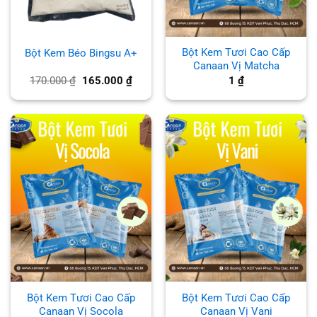
Bột Kem Tươi Cao Cấp
Bột Kem Béo Bingsu A+
Canaan Vị Matcha
Giá
Giá
170.000
₫
165.000
₫
1
₫
gốc
hiện
là:
tại
170.000 ₫.
là:
165.000 ₫.
Bột Kem Tươi Cao Cấp
Bột Kem Tươi Cao Cấp
Canaan Vị Socola
Canaan Vị Vani