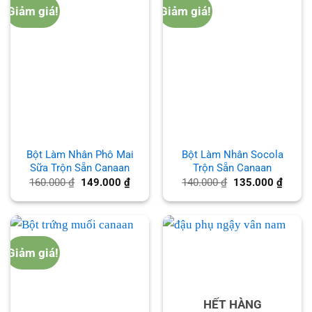
Giảm giá!
Giảm giá!
Bột Làm Nhân Phô Mai
Bột Làm Nhân Socola
Sữa Trộn Sẵn Canaan
Trộn Sẵn Canaan
Giá
Giá
Giá
Giá
160.000
₫
149.000
₫
140.000
₫
135.000
₫
gốc
hiện
gốc
hiện
là:
tại
là:
tại
160.000 ₫.
là:
140.000 ₫.
là:
149.000 ₫.
135.00
Giảm giá!
HẾT HÀNG