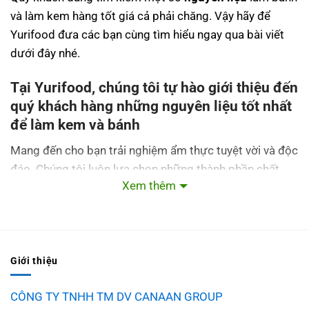
và làm kem hàng tốt giá cả phải chăng. Vậy hãy để
Yurifood đưa các bạn cùng tìm hiểu ngay qua bài viết
dưới đây nhé.
Tại Yurifood, chúng tôi tự hào giới thiệu đến
quý khách hàng những nguyên liệu tốt nhất
để làm kem và bánh
Mang đến cho bạn trải nghiệm ẩm thực tuyệt vời và độc
đáo. Chúng tôi luôn lựa chọn những thành phần chất
Xem thêm
lượng. Tự nhiên và an toàn để tạo ra những sản phẩm
mang đậm chất sáng tạo và ngon miệng.
1. Sữa tươi ngon:
Chúng tôi sử dụng sữa tươi ngon
nhất từ các nguồn đáng tin cậy để đảm bảo kem và
Giới thiệu
bánh của chúng tôi. Có hương vị tinh tế và độ mềm mại
CÔNG TY TNHH TM DV CANAAN GROUP
hoàn hảo.