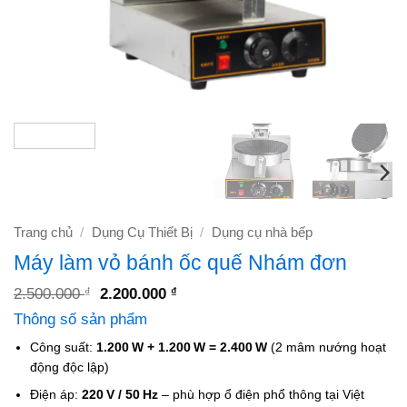
Trang chủ
/
Dụng Cụ Thiết Bị
/
Dụng cụ nhà bếp
Máy làm vỏ bánh ốc quế Nhám đơn
Giá
Giá
2.500.000
2.200.000
₫
₫
gốc
hiện
Thông số sản phẩm
là:
tại
2.500.000 ₫.
là:
Công suất:
1.200 W + 1.200 W = 2.400 W
(2 mâm nướng hoạt
2.200.000 ₫.
động độc lập)
Điện áp:
220 V / 50 Hz
– phù hợp ổ điện phổ thông tại Việt