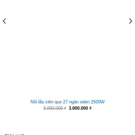
Nồi lẩu xiên que 27 ngăn oden 2500W
Giá
Giá
5.000.000
₫
3.800.000
₫
gốc
hiện
là:
tại
5.000.000 ₫.
là:
3.800.000 ₫.