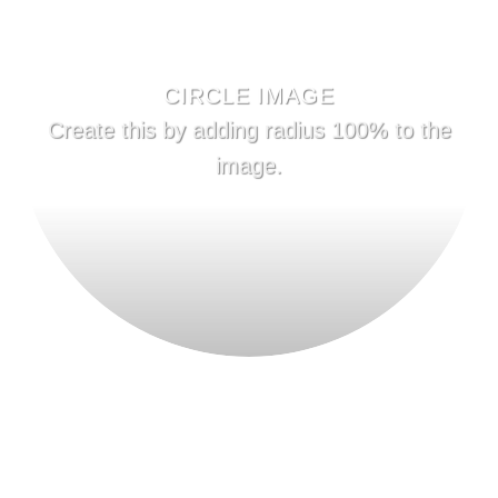
CIRCLE IMAGE
Create this by adding radius 100% to the
image.