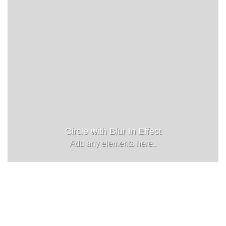
Circle with Blur In Effect
Add any elements here..