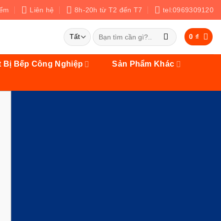
iểm
Liên hệ
8h-20h từ T2 đến T7
tel:0969309120
Tìm
0
₫
kiếm:
t Bị Bếp Công Nghiệp
Sản Phẩm Khác