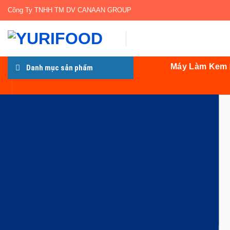
Bỏ
Công Ty TNHH TM DV CANAAN GROUP
qua
nội
dung
Máy Làm Kem
Danh mục sản phẩm