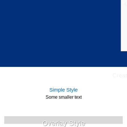
4
Creat
Simple Style
Some smaller text
Overlay Style