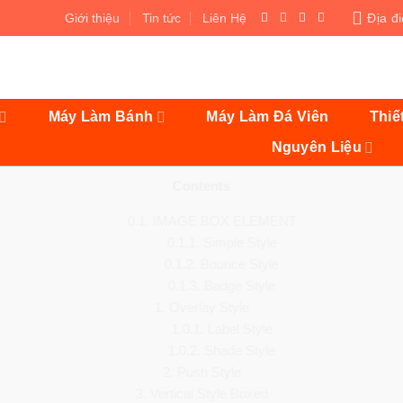
Giới thiệu
Tin tức
Liên Hệ
Địa đ
Máy Làm Bánh
Máy Làm Đá Viên
Thiế
Nguyên Liệu
Contents
0.1.
IMAGE BOX ELEMENT
0.1.1.
Simple Style
0.1.2.
Bounce Style
0.1.3.
Badge Style
1.
Overlay Style
1.0.1.
Label Style
1.0.2.
Shade Style
2.
Push Style
3.
Vertical Style Boxed