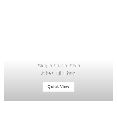
Simple Shade Style
A beautiful box.
Quick View