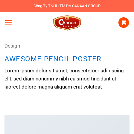
Bỏ
Công Ty TNHH TM DV CANAAN GROUP
qua
nội
dung
Design
AWESOME PENCIL POSTER
Lorem ipsum dolor sit amet, consectetuer adipiscing
elit, sed diam nonummy nibh euismod tincidunt ut
laoreet dolore magna aliquam erat volutpat