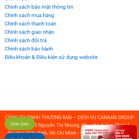
Chính sách bảo mật thông tin
Chính sách mua hàng
Chính sách thanh toán
Chính sách giao nhận
Chính sách đổi trả
Chính sách bảo hành
Điều khoản & Điều kiện sử dụng website
CÔNG TY TNHH THƯƠNG MẠI – DỊCH VỤ CANAAN GROUP
Chat Zalo
• Địa chỉ: 103 Nguyễn Thị Nhung, Khu nhà ở Vạn Phúc 1,
Phường Hiệp Bình, Hồ Chí Minh • Hotline: 0969 309 120 •