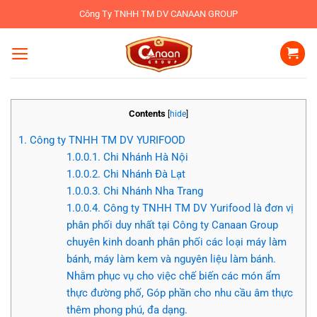
Bỏ
Công Ty TNHH TM DV CANAAN GROUP
qua
nội
dung
Contents
[
hide
]
1.
Công ty TNHH TM DV YURIFOOD
1.0.0.1.
Chi Nhánh Hà Nội
1.0.0.2.
Chi Nhánh Đà Lạt
1.0.0.3.
Chi Nhánh Nha Trang
1.0.0.4.
Công ty TNHH TM DV Yurifood là đơn vị
phân phối duy nhất tại Công ty Canaan Group
chuyên kinh doanh phân phối các loại máy làm
bánh, máy làm kem và nguyên liệu làm bánh.
Nhằm phục vụ cho việc chế biến các món ẩm
thực đường phố, Góp phần cho nhu cầu âm thực
thêm phong phú, đa dạng.