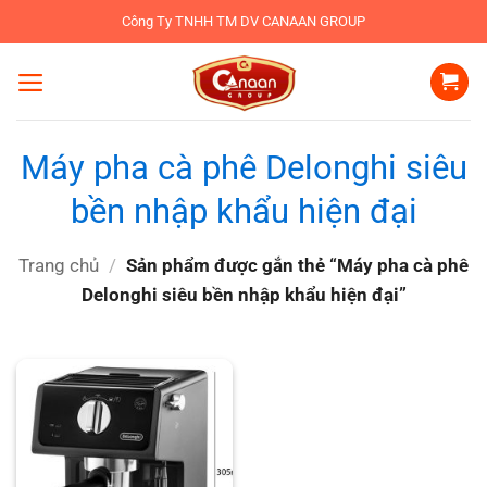
Bỏ
Công Ty TNHH TM DV CANAAN GROUP
qua
nội
dung
Máy pha cà phê Delonghi siêu
bền nhập khẩu hiện đại
Trang chủ
/
Sản phẩm được gắn thẻ “Máy pha cà phê
Delonghi siêu bền nhập khẩu hiện đại”