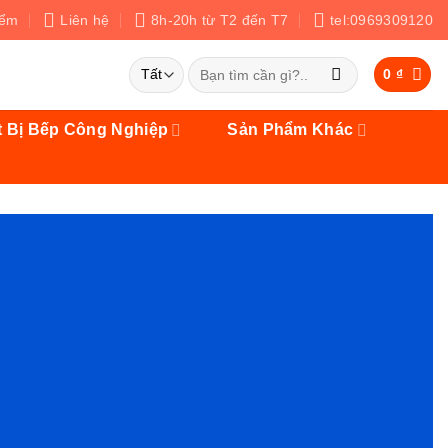
iểm
Liên hệ
8h-20h từ T2 đến T7
tel:0969309120
Tìm
0
₫
kiếm:
t Bị Bếp Công Nghiệp
Sản Phẩm Khác