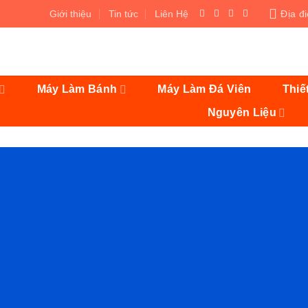
Giới thiệu
Tin tức
Liên Hệ
Địa đ
Máy Làm Bánh
Máy Làm Đá Viên
Thiế
Nguyên Liệu
Contents
0.0.1.
It has Finally started…
1.
HUGE SALE
2.
UP TO 70% OFF
2.0.1.
It has Finally started…
3.
HUGE SALE
4.
UP TO 70% OFF
4.0.1.
It has Finally started…
5.
HUGE SALE