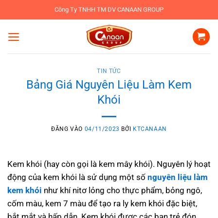
Bỏ
Công Ty TNHH TM DV CANAAN GROUP
qua
nội
dung
TIN TỨC
Bảng Giá Nguyên Liệu Làm Kem
Khói
ĐĂNG VÀO
04/11/2023
BỞI
KTCANAAN
Kem khói (hay còn gọi là kem mây khói). Nguyên lý hoạt
động của kem khói là sử dụng một số
nguyên liệu làm
kem khói
như khí nitơ lỏng cho thực phẩm, bỏng ngô,
cốm màu, kem 7 màu để tạo ra ly kem khói đặc biệt,
bắt mắt và hấp dẫn. Kem khói được các bạn trẻ đón