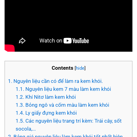
Contents
[
hide
]
1.
Nguyên liệu cần có để làm ra kem khói.
1.1.
Nguyên liệu kem 7 màu làm kem khói
1.2.
Khí Nitơ làm kem khói
1.3.
Bỏng ngô và cốm màu làm kem khói
1.4.
Ly giấy đựng kem khói
1.5.
Các nguyên liệu trang trí kèm: Trái cây, sốt
socola,...
2.
Bảng giá nguyên liệu làm kem khói tốt nhất hiện