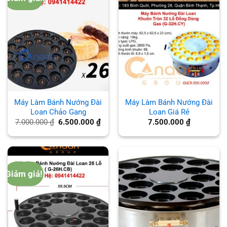
Máy Làm Bánh Nướng Đài
Máy Làm Bánh Nướng Đài
Loan Chảo Gang
Loan Giá Rẻ
Giá
Giá
7.000.000
₫
6.500.000
₫
7.500.000
₫
gốc
hiện
là:
tại
7.000.000 ₫.
là:
6.500.000 ₫.
Giảm giá!