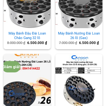
Máy Bánh Đậu Đài Loan
Máy Bánh Nướng Đài Loan
Chảo Gang 32 lỗ
26 lỗ (Gas)
Giá
Giá
Giá
Giá
8.000.000
₫
6.500.000
₫
7.000.000
₫
6.500.000
₫
gốc
hiện
gốc
hiện
là:
tại
là:
tại
8.000.000 ₫.
là:
7.000.000 ₫.
là:
6.500.000 ₫.
6.50
Giảm giá!