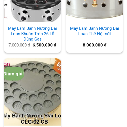
Máy Làm Bánh Nướng Đài
Máy Làm Bánh Nướng Đài
Loan Khuôn Tròn 26 Lỗ
Loan Thế Hệ mới
Dùng Gas
Giá
Giá
7.000.000
₫
6.500.000
₫
8.000.000
₫
gốc
hiện
là:
tại
7.000.000 ₫.
là:
6.500.000 ₫.
Giảm giá!