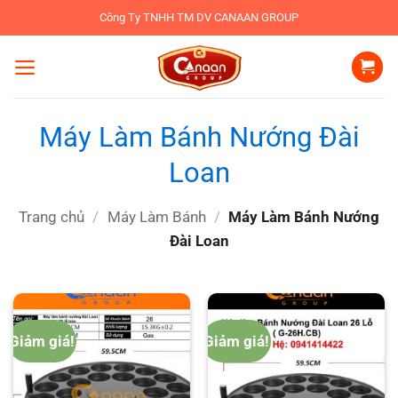
Bỏ
Công Ty TNHH TM DV CANAAN GROUP
qua
nội
dung
Máy Làm Bánh Nướng Đài
Loan
Trang chủ
/
Máy Làm Bánh
/
Máy Làm Bánh Nướng
Đài Loan
Giảm giá!
Giảm giá!