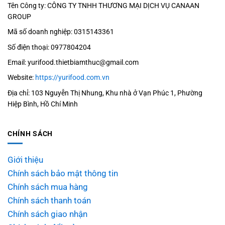
Kính
giống
thường
Tên Công ty: CÔNG TY TNHH THƯƠNG MẠI DỊCH VỤ CANAAN
khuôn
như
sử
GROUP
bánh nhỏ
đĩa
dụng
Mã số doanh nghiệp: 0315143361
6.8cm ,
bay.
máy
Số điện thoại: 0977804204
chiều cao
làm
Email: yurifood.thietbiamthuc@gmail.com
2.3 cm
bánh
Website:
https://yurifood.com.vn
UFO
Chất liệu:
Địa chỉ: 103 Nguyễn Thị Nhung, Khu nhà ở Vạn Phúc 1, Phường
Đài
Làm từ
Hiệp Bình, Hồ Chí Minh
Loan.
thép
giúp
không gỉ,
CHÍNH SÁCH
tạo ra
mặt chảo
những
làm từ
Giới thiệu
chiếc
gang
Chính sách bảo mật thông tin
bánh
Chính sách mua hàng
Nhiên
mềm
Chính sách thanh toán
liệu:
Sử
mịn.
Chính sách giao nhận
dụng Gas
Hấp