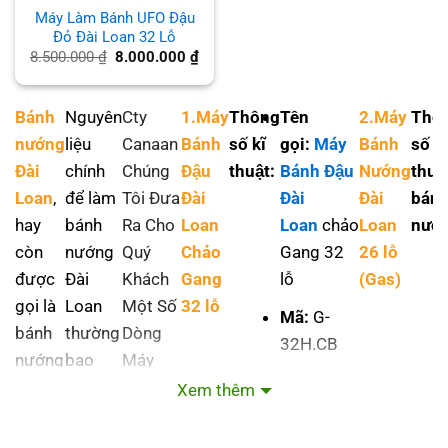
Máy Làm Bánh UFO Đậu
Đỏ Đài Loan 32 Lỗ
Giá
Giá
8.500.000
₫
8.000.000
₫
gốc
hiện
là:
tại
8.500.000 ₫.
là:
8.000.000 ₫.
Bánh
Nguyên
Cty
1.Máy
Thông
Tên
2.Máy
Thô
nướng
liệu
Canaan
Bánh
số kĩ
gọi:
Máy
Bánh
số Ki
Đài
chính
Chúng
Đậu
thuật:
Bánh Đậu
Nướng
thuậ
Loan
,
để làm
Tôi Đưa
Đài
Đài
Đài
bán
hay
bánh
Ra Cho
Loan
Loan
chảo
Loan
nướ
còn
nướng
Quý
Chảo
Gang 32
26 lỗ
được
Đài
Khách
Gang
lỗ
(Gas)
gọi là
Loan
Một Số
32 lỗ
Mã:
G-
bánh
thường
Dòng
32H.CB
nướng
bao
Máy
Xuất xứ:
UFO,
gồm
Làm
Xem thêm
Trung
là một
bột
Bánh
Quốc
đặc
gạo,
Nướng