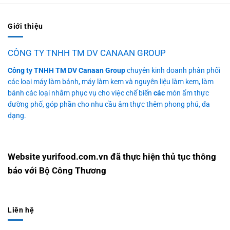
sản
bột mỳ,
Đài
Hình
thơm
đường,
Loan
dáng:
Giới thiệu
ngon
nước,
Bán
Chảo tròn,
và hấp
và một
Chạy
CÔNG TY TNHH TM DV CANAAN GROUP
gồm 32
dẫn
số
Nhất
khuôn
Công ty TNHH TM DV Canaan Group
chuyên kinh doanh phân phối
của
thành
Trên
bánh tròn
các loại máy làm bánh, máy làm kem và nguyên liệu làm kem, làm
đảo
phần
Thị
bánh các loại nhằm phục vụ cho việc chế biến
các
món ẩm thực
nhỏ
đường phố, góp phần cho nhu cầu âm thực thêm phong phú, đa
quốc
khác
Trường.
Kích
dạng.
Đài
tùy vào
thước:
Loan.
công
Đường
Với
thức cụ
kính chảo
Website yurifood.com.vn đã thực hiện thủ tục thông
hình
thể.
60cm,
báo với Bộ Công Thương
dáng
Quá
chiều cao
tròn,
trình
21 cm
phẳng
chế
Liên hệ
Đường
và
biến