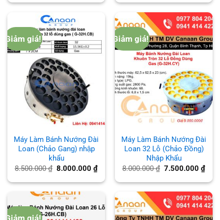
là:
tại
8.500.000 ₫.
là:
8.000.000 ₫.
Giảm giá!
Giảm giá!
Máy Làm Bánh Nướng Đài
Máy Làm Bánh Nướng Đài
Loan (Chảo Gang) nhập
Loan 32 Lỗ (Chảo Đồng)
khẩu
Nhập Khẩu
Giá
Giá
Giá
Giá
8.500.000
₫
8.000.000
₫
8.000.000
₫
7.500.000
₫
gốc
hiện
gốc
hiện
là:
tại
là:
tại
8.500.000 ₫.
là:
8.000.000 ₫.
là:
8.000.000 ₫.
7.50
Giảm giá!