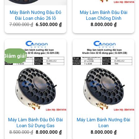
Máy Bánh Nướng Đậu Đỏ
Máy Làm Bánh Đậu Đài
Đài Loan chảo 26 lỗ
Loan Chống Dính
Giá
Giá
7.000.000
₫
6.500.000
₫
8.000.000
₫
gốc
hiện
là:
tại
7.000.000 ₫.
là:
6.500.000 ₫.
Giảm giá!
Máy Làm Bánh Đậu Đỏ Đài
Máy Làm Bánh Nướng Đài
Loan Sử Dụng Gas
Loan
Giá
Giá
8.500.000
₫
8.000.000
₫
8.000.000
₫
gốc
hiện