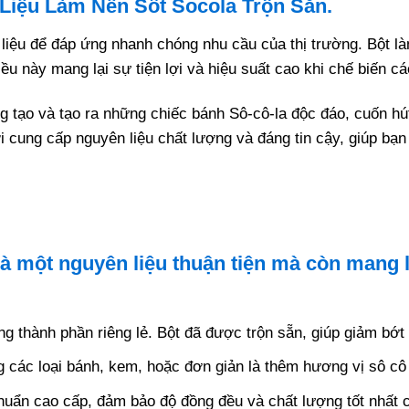
Liệu Làm Nên Sốt Socola Trộn Sẵn.
iệu để đáp ứng nhanh chóng nhu cầu của thị trường. Bột làm
iều này mang lại sự tiện lợi và hiệu suất cao khi chế biến 
g tạo và tạo ra những chiếc bánh Sô-cô-la độc đáo, cuốn hú
ời cung cấp nguyên liệu chất lượng và đáng tin cậy, giúp bạ
là một nguyên liệu thuận tiện mà còn mang 
 thành phần riêng lẻ. Bột đã được trộn sẵn, giúp giảm bớt t
 các loại bánh, kem, hoặc đơn giản là thêm hương vị sô cô
huẩn cao cấp, đảm bảo độ đồng đều và chất lượng tốt nhất c