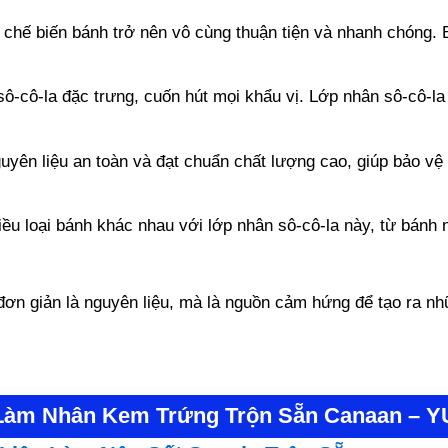
 chế biến bánh trở nên vô cùng thuận tiện và nhanh chóng. 
cô-la đặc trưng, cuốn hút mọi khẩu vị. Lớp nhân sô-cô-la
ên liệu an toàn và đạt chuẩn chất lượng cao, giúp bảo vệ s
ều loại bánh khác nhau với lớp nhân sô-cô-la này, từ bánh 
ơn giản là nguyên liệu, mà là nguồn cảm hứng để tạo ra n
Làm Nhân Kem Trứng Trộn Sẵn Canaan – 