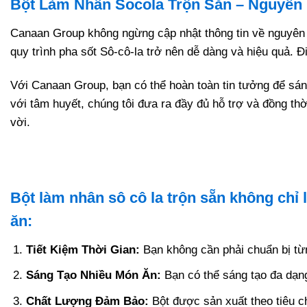
Bột Làm Nhân Socola Trộn Sẵn – Nguyên 
Canaan Group không ngừng cập nhật thông tin về nguyên l
quy trình pha sốt Sô-cô-la trở nên dễ dàng và hiệu quả. Đ
Với Canaan Group, bạn có thể hoàn toàn tin tưởng để sán
với tâm huyết, chúng tôi đưa ra đầy đủ hỗ trợ và đồng th
vời.
Bột làm nhân sô cô la trộn sẵn không chỉ 
ăn:
Tiết Kiệm Thời Gian:
Bạn không cần phải chuẩn bị từng
Sáng Tạo Nhiều Món Ăn:
Bạn có thể sáng tạo đa dạng
Chất Lượng Đảm Bảo:
Bột được sản xuất theo tiêu c