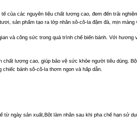
tế của các nguyên liệu chất lượng cao, đem đến trải nghiệ
 tươi, sản phẩm tạo ra lớp nhân sô-cô-la đậm đà, mịn màng
i gian và công sức trong quá trình chế biến bánh. Với hươn
n chất lượng cao, giúp bảo vệ sức khỏe người tiêu dùng. B
g chiếc bánh sô-cô-la thơm ngon và hấp dẫn.
ể từ ngày sản xuất,Bột làm nhân sau khi pha chế hạn sử dụn