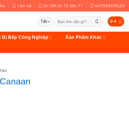
iểm
Liên hệ
8h-20h từ T2 đến T7
tel:0969309120
Tìm
0
₫
kiếm:
t Bị Bếp Công Nghiệp
Sản Phẩm Khác
Nhân
 Canaan