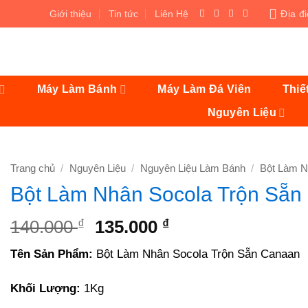
Giới thiệu
Tin tức
Liên Hệ
Địa đ
Máy Làm Bánh
Máy Làm Đá Viên
Thiế
Nguyên Liệu
Trang chủ
/
Nguyên Liệu
/
Nguyên Liệu Làm Bánh
/
Bột Làm 
Bột Làm Nhân Socola Trộn Sẵn
Giá
Giá
140.000
₫
135.000
₫
gốc
hiện
Tên Sản Phẩm:
Bột Làm Nhân Socola Trộn Sẵn Canaan
là:
tại
140.000 ₫.
là:
Khối Lượng:
1Kg
135.000 ₫.