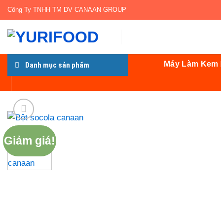
Bỏ
Công Ty TNHH TM DV CANAAN GROUP
qua
nội
dung
Máy Làm Kem
Danh mục sản phẩm
Giảm giá!