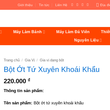
Giới thiệu
Tin tức
Liên Hệ
Địa đ
Máy Làm Bánh
Máy Làm Đá Viên
Thiế
Nguyên Liệu
Trang chủ
/
Gia Vị
/
Gia vị dạng bột
Bột Ớt Tứ Xuyên Khoái Khẩu
220.000
₫
Thông tin sản phẩm:
Tên sản phẩm:
Bột ớt tứ xuyên khoái khẩu