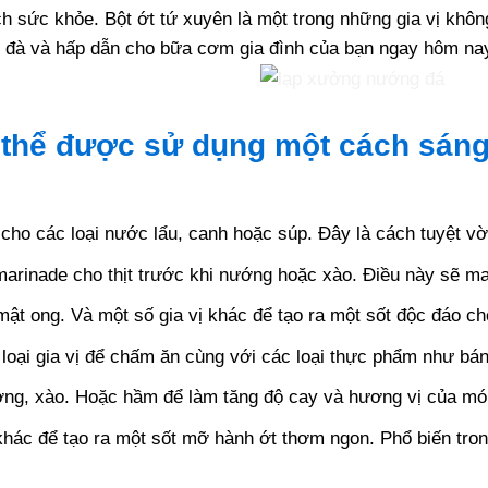
h sức khỏe. Bột ớt tứ xuyên là một trong những gia vị khôn
m đà và hấp dẫn cho bữa cơm gia đình của bạn ngay hôm na
 thể được sử dụng một cách sáng
 cho các loại nước lẩu, canh hoặc súp. Đây là cách tuyệt v
marinade cho thịt trước khi nướng hoặc xào. Điều này sẽ m
mật ong. Và một số gia vị khác để tạo ra một sốt độc đáo 
 loại gia vị để chấm ăn cùng với các loại thực phẩm như bá
ng, xào. Hoặc hầm để làm tăng độ cay và hương vị của mó
 khác để tạo ra một sốt mỡ hành ớt thơm ngon. Phổ biến tr