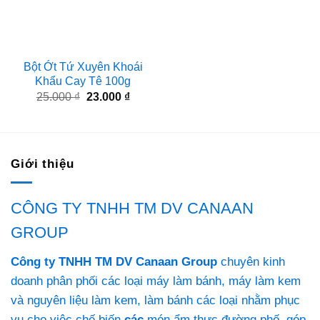
Bột Ớt Tứ Xuyên Khoái
Khẩu Cay Tê 100g
Giá
Giá
25.000
₫
23.000
₫
gốc
hiện
là:
tại
25.000 ₫.
là:
23.000 ₫.
Giới thiệu
CÔNG TY TNHH TM DV CANAAN
GROUP
Công ty TNHH TM DV Canaan Group
chuyên kinh
doanh phân phối các loại máy làm bánh, máy làm kem
và nguyên liệu làm kem, làm bánh các loại nhằm phục
vụ cho việc chế biến
các
món ẩm thực đường phố, góp