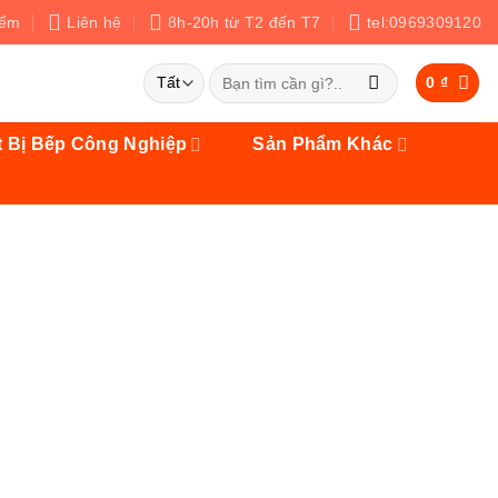
iểm
Liên hệ
8h-20h từ T2 đến T7
tel:0969309120
Tìm
0
₫
kiếm:
t Bị Bếp Công Nghiệp
Sản Phẩm Khác