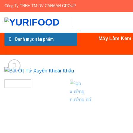
Bỏ
Công Ty TNHH TM DV CANAAN GROUP
qua
nội
dung
Máy Làm Kem
Danh mục sản phẩm