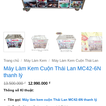
Trang chủ
/
Máy Làm Kem
/
Máy Làm Kem Cuộn Thái Lan
Máy Làm Kem Cuộn Thái Lan MC42-6N
thanh lý
Giá
Giá
13.500.000
12.990.000
₫
₫
gốc
hiện
Thông số Kĩ thuật:
là:
tại
13.500.000 ₫.
là:
12.990.000 ₫.
Tên gọi:
Máy làm kem cuộn Thái Lan MC42-6N thanh lý