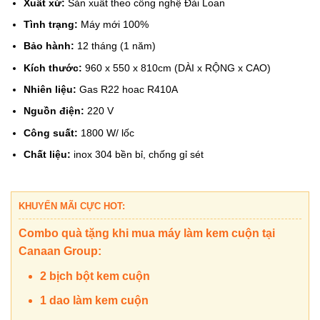
Xuất xứ:
Sản xuất theo công nghệ Đài Loan
Tình trạng:
Máy mới 100%
Bảo hành:
12 tháng (1 năm)
Kích thước:
960 x 550 x 810cm (DÀI x RỘNG x CAO)
Nhiên liệu:
Gas R22 hoac R410A
Nguồn điện:
220 V
Công suất:
1800 W/ lốc
Chất liệu:
inox 304 bền bỉ, chống gỉ sét
KHUYẾN MÃI CỰC HOT:
Combo quà tặng khi mua máy làm kem cuộn tại
Canaan Group:
2 bịch bột kem cuộn
1 dao làm kem cuộn