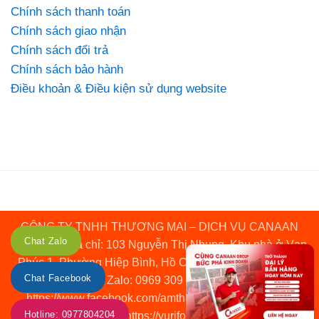
Chính sách thanh toán
Chính sách giao nhận
Chính sách đổi trả
Chính sách bảo hành
Điều khoản & Điều kiện sử dụng website
CÔNG TY TNHH THƯƠNG MẠI – DỊCH VỤ CANAAN
Chat Zalo
GROUP • Địa chỉ: 103 Nguyễn Thị Nhung, Khu nhà ở Vạn
Phúc 1, Phường Hiệp Bình, Hồ Chí Minh • Hotline: 0969
Chat Facebook
309 120 • Zalo: 0969 309 120 • Fanpage:
https://www.facebook.com/amthucduongphocanaan •
Hotline: 0977804204
Website: https://yurifood.com.vn/