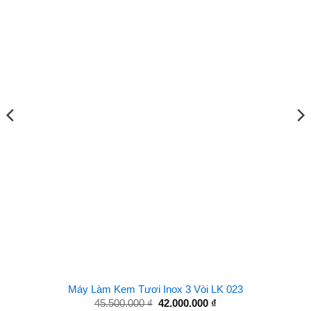
Máy Làm Kem Tươi Inox 3 Vòi LK 023
Giá
Giá
45.500.000
₫
42.000.000
₫