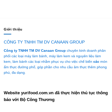
gốc
hiện
là:
tại
45.500.000 ₫.
là:
42.000.000 ₫.
Giới thiệu
CÔNG TY TNHH TM DV CANAAN GROUP
Công ty TNHH TM DV Canaan Group
chuyên kinh doanh phân
phối các loại máy làm bánh, máy làm kem và nguyên liệu làm
kem, làm bánh các loại nhằm phục vụ cho việc chế biến
các
món
ẩm thực đường phố, góp phần cho nhu cầu âm thực thêm phong
phú, đa dạng.
Website yurifood.com.vn đã thực hiện thủ tục thông
báo với Bộ Công Thương