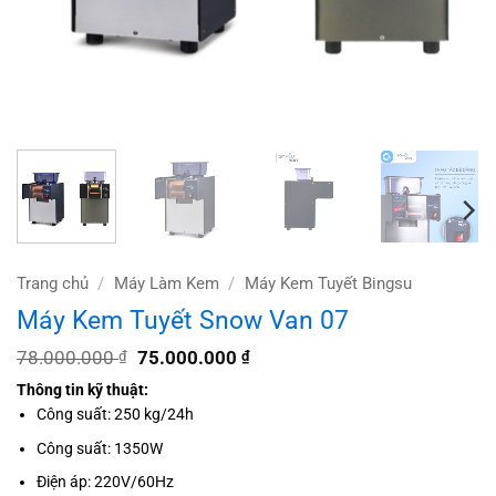
Trang chủ
/
Máy Làm Kem
/
Máy Kem Tuyết Bingsu
Máy Kem Tuyết Snow Van 07
Giá
Giá
78.000.000
75.000.000
₫
₫
gốc
hiện
Thông tin kỹ thuật:
là:
tại
78.000.000 ₫.
là:
Công suất: 250 kg/24h
75.000.000 ₫.
Công suất: 1350W
Điện áp: 220V/60Hz