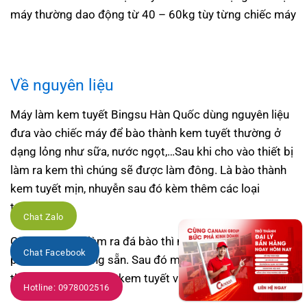
máy thường dao động từ 40 – 60kg tùy từng chiếc máy
Về nguyên liệu
Máy làm kem tuyết Bingsu Hàn Quốc dùng nguyên liệu
đưa vào chiếc máy để bào thành kem tuyết thường ở
dạng lỏng như sữa, nước ngọt,…Sau khi cho vào thiết bị
làm ra kem thì chúng sẽ được làm đông. Là bào thành
kem tuyết mịn, nhuyễn sau đó kèm thêm các loại
topping
Chat Zalo
Còn dòng máy làm ra đá bào thì nguyên liệu cho vào
Chat Facebook
phải là đá đã đông sẵn. Sau đó mới thực hiện cho vào
thiết bị để bào thành kem tuyết và cho thêm topping
Hotline: 0978002516