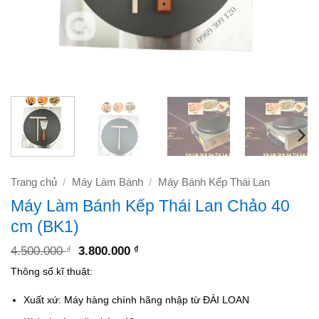
Trang chủ
/
Máy Làm Bánh
/
Máy Bánh Kếp Thái Lan
Máy Làm Bánh Kếp Thái Lan Chảo 40
cm (BK1)
Giá
Giá
4.500.000
3.800.000
₫
₫
gốc
hiện
Thông số kĩ thuật:
là:
tại
4.500.000 ₫.
là:
3.800.000 ₫.
Xuất xứ: Máy hàng chính hãng nhập từ ĐÀI LOAN