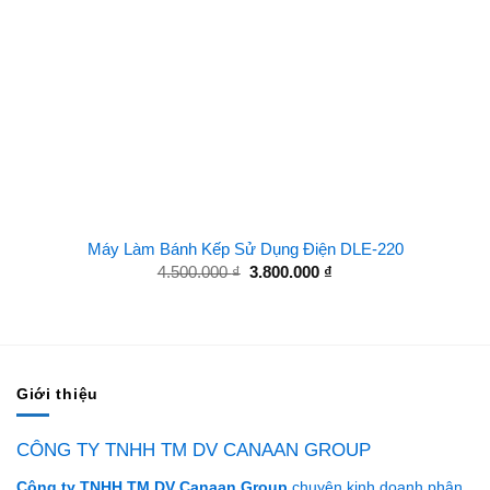
Máy Làm Bánh Kếp Sử Dụng Điện DLE-220
Giá
Giá
4.500.000
₫
3.800.000
₫
gốc
hiện
là:
tại
4.500.000 ₫.
là:
3.800.000 ₫.
Giới thiệu
CÔNG TY TNHH TM DV CANAAN GROUP
Công ty TNHH TM DV Canaan Group
chuyên kinh doanh phân