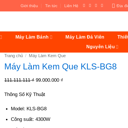
Giới thiệu
Tin tức
Liên Hệ
Địa đ
Máy Làm Bánh
Máy Làm Đá Viên
Thiế
Nguyên Liệu
Trang chủ
/
Máy Làm Kem Que
Máy Làm Kem Que KLS-BG8
Giá
Giá
111.111.111
₫
99.000.000
₫
gốc
hiện
Thông Số Kỹ Thuật
là:
tại
111.111.111 ₫.
là:
Model: KLS-BG8
99.000.000 ₫.
Công suất: 4300W