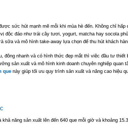
ữ được sức hút mạnh mẽ mỗi khi mùa hè đến. Không chỉ hấp 
ị độc đáo như trái cây tươi, yogurt, matcha hay socola ph
rà sữa và mô hình take-away lựa chọn để thu hút khách hàn
 đông nhanh và có hình thức đẹp mắt thì việc đầu tư thiết 
ởng sản xuất và mô hình kinh doanh chuyên nghiệp quan tâm
m que
này giúp tối ưu quy trình sản xuất và nâng cao hiệu q
ục
à khả năng sản xuất lên đến 640 que mỗi giờ và khoảng 15.