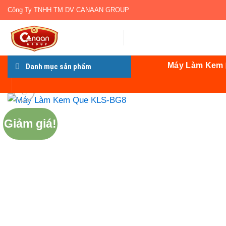
Bỏ
Công Ty TNHH TM DV CANAAN GROUP
qua
nội
dung
Máy Làm Kem
Danh mục sản phẩm
Giảm giá!