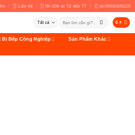
iểm
Liên hệ
8h-20h từ T2 đến T7
tel:0969309120
Tìm
0
₫
kiếm:
t Bị Bếp Công Nghiệp
Sản Phẩm Khác