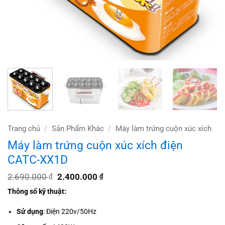
Trang chủ
/
Sản Phẩm Khác
/
Máy làm trứng cuộn xúc xích
Máy làm trứng cuộn xúc xích điện
CATC-XX1D
Giá
Giá
2.690.000
2.400.000
₫
₫
gốc
hiện
Thông số kỹ thuật:
là:
tại
2.690.000 ₫.
là:
2.400.000 ₫.
Sử dụng
: Điện 220v/50Hz