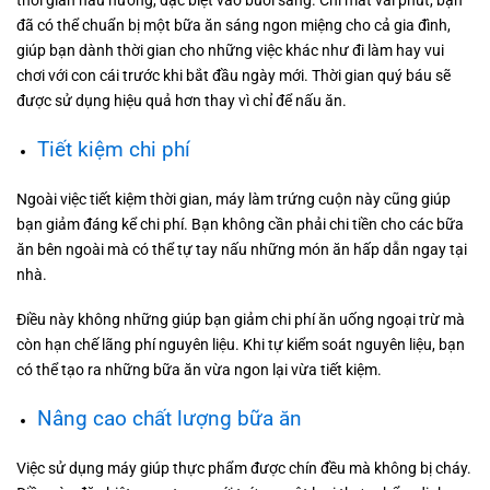
thời gian nấu nướng, đặc biệt vào buổi sáng. Chỉ mất vài phút, bạn
đã có thể chuẩn bị một bữa ăn sáng ngon miệng cho cả gia đình,
giúp bạn dành thời gian cho những việc khác như đi làm hay vui
chơi với con cái trước khi bắt đầu ngày mới. Thời gian quý báu sẽ
được sử dụng hiệu quả hơn thay vì chỉ để nấu ăn.
Tiết kiệm chi phí
Ngoài việc tiết kiệm thời gian, máy làm trứng cuộn này cũng giúp
bạn giảm đáng kể chi phí. Bạn không cần phải chi tiền cho các bữa
ăn bên ngoài mà có thể tự tay nấu những món ăn hấp dẫn ngay tại
nhà.
Điều này không những giúp bạn giảm chi phí ăn uống ngoại trừ mà
còn hạn chế lãng phí nguyên liệu. Khi tự kiểm soát nguyên liệu, bạn
có thể tạo ra những bữa ăn vừa ngon lại vừa tiết kiệm.
Nâng cao chất lượng bữa ăn
Việc sử dụng máy giúp thực phẩm được chín đều mà không bị cháy.