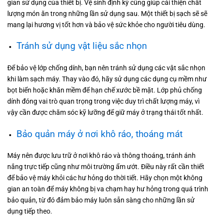
gian sử dụng của thiết bị. Vệ sinh định kỳ cũng giúp cải thiện chất
lượng món ăn trong những lần sử dụng sau. Một thiết bị sạch sẽ sẽ
mang lại hương vị tốt hơn và bảo vệ sức khỏe cho người tiêu dùng.
Tránh sử dụng vật liệu sắc nhọn
Để bảo vệ lớp chống dính, bạn nên tránh sử dụng các vật sắc nhọn
khi làm sạch máy. Thay vào đó, hãy sử dụng các dụng cụ mềm như
bọt biển hoặc khăn mềm để hạn chế xước bề mặt. Lớp phủ chống
dính đóng vai trò quan trọng trong việc duy trì chất lượng máy, vì
vậy cần được chăm sóc kỹ lưỡng để giữ máy ở trạng thái tốt nhất.
Bảo quản máy ở nơi khô ráo, thoáng mát
Máy nên được lưu trữ ở nơi khô ráo và thông thoáng, tránh ánh
nắng trực tiếp cũng như môi trường ẩm ướt. Điều này rất cần thiết
để bảo vệ máy khỏi các hư hỏng do thời tiết. Hãy chọn một không
gian an toàn để máy không bị va chạm hay hư hỏng trong quá trình
bảo quản, từ đó đảm bảo máy luôn sẵn sàng cho những lần sử
dụng tiếp theo.