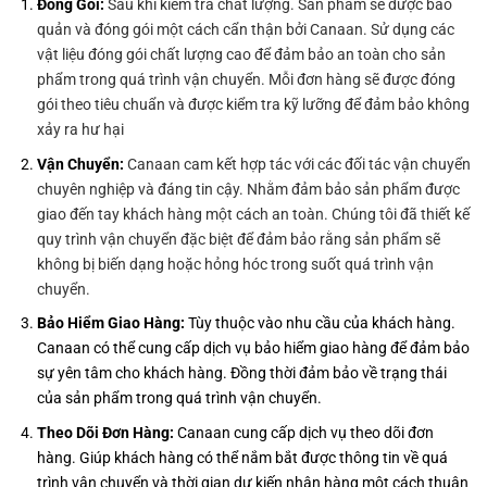
Đóng Gói:
Sau khi kiểm tra chất lượng. Sản phẩm sẽ được bảo
quản và đóng gói một cách cẩn thận bởi Canaan. Sử dụng các
vật liệu đóng gói chất lượng cao để đảm bảo an toàn cho sản
phẩm trong quá trình vận chuyển. Mỗi đơn hàng sẽ được đóng
gói theo tiêu chuẩn và được kiểm tra kỹ lưỡng để đảm bảo không
xảy ra hư hại
Vận Chuyển:
Ca
naan cam kết hợp tác với các đối tác vận chuyển
chuyên nghiệp và đáng tin cậy. Nhằm đảm bảo sản phẩm được
giao đến tay khách hàng một cách an toàn. Chúng tôi đã thiết kế
quy trình vận chuyển đặc biệt để đảm bảo rằng sản phẩm sẽ
không bị biến dạng hoặc hỏng hóc trong suốt quá trình vận
chuyển.
Bảo Hiểm Giao Hàng:
Tùy thuộc vào nhu cầu của khách hàng.
Canaan có thể cung cấp dịch vụ bảo hiểm giao hàng để đảm bảo
sự yên tâm cho khách hàng. Đồng thời đảm bảo về trạng thái
của sản phẩm trong quá trình vận chuyển.
Theo Dõi Đơn Hàng:
Canaan cung cấp dịch vụ theo dõi đơn
hàng. Giúp khách hàng có thể nắm bắt được thông tin về quá
trình vận chuyển và thời gian dự kiến nhận hàng một cách thuận