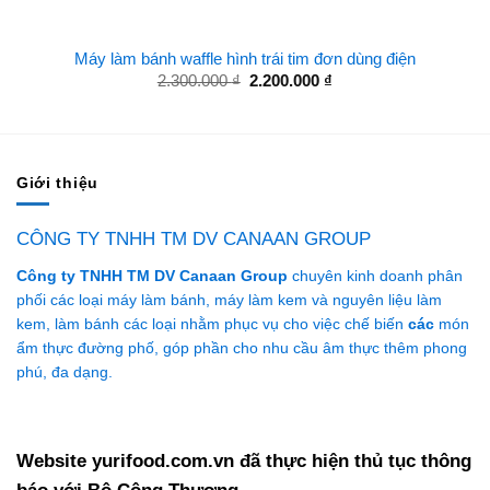
Máy làm bánh waffle hình trái tim đơn dùng điện
Giá
Giá
2.300.000
₫
2.200.000
₫
gốc
hiện
là:
tại
2.300.000 ₫.
là:
2.200.000 ₫.
Giới thiệu
CÔNG TY TNHH TM DV CANAAN GROUP
Công ty TNHH TM DV Canaan Group
chuyên kinh doanh phân
phối các loại máy làm bánh, máy làm kem và nguyên liệu làm
kem, làm bánh các loại nhằm phục vụ cho việc chế biến
các
món
ẩm thực đường phố, góp phần cho nhu cầu âm thực thêm phong
phú, đa dạng.
Website yurifood.com.vn đã thực hiện thủ tục thông
báo với Bộ Công Thương