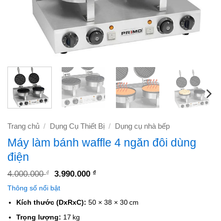
Trang chủ
/
Dụng Cụ Thiết Bị
/
Dụng cụ nhà bếp
Máy làm bánh waffle 4 ngăn đôi dùng
điện
Giá
Giá
4.000.000
3.990.000
₫
₫
gốc
hiện
Thông số nổi bật
là:
tại
4.000.000 ₫.
là:
Kích thước (DxRxC):
50 × 38 × 30 cm
3.990.000 ₫.
Trọng lượng:
17 kg