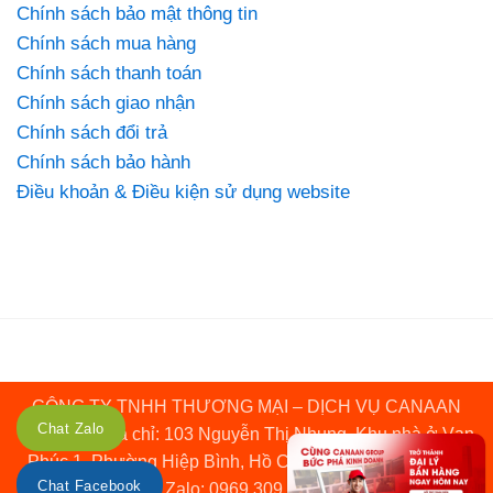
Chính sách bảo mật thông tin
Chính sách mua hàng
Chính sách thanh toán
Chính sách giao nhận
Chính sách đổi trả
Chính sách bảo hành
Điều khoản & Điều kiện sử dụng website
CÔNG TY TNHH THƯƠNG MẠI – DỊCH VỤ CANAAN
Chat Zalo
GROUP • Địa chỉ: 103 Nguyễn Thị Nhung, Khu nhà ở Vạn
Phúc 1, Phường Hiệp Bình, Hồ Chí Minh • Hotline: 0969
Chat Facebook
309 120 • Zalo: 0969 309 120 • Fanpage: