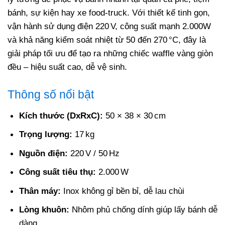
bánh, sự kiện hay xe food‑truck. Với thiết kế tinh gọn,
vận hành sử dụng điện 220 V, công suất mạnh 2.000W
và khả năng kiểm soát nhiệt từ 50 đến 270 °C, đây là
giải pháp tối ưu để tạo ra những chiếc waffle vàng giòn
đều – hiệu suất cao, dễ vệ sinh.
Thông số nổi bật
Kích thước (DxRxC):
50 × 38 × 30 cm
Trọng lượng:
17 kg
Nguồn điện:
220 V / 50 Hz
Công suất tiêu thụ:
2.000 W
Thân máy:
Inox không gỉ bền bỉ, dễ lau chùi
Lòng khuôn:
Nhôm phủ chống dính giúp lấy bánh dễ
dàng