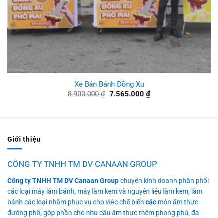
Xe Bán Bánh Đồng Xu
Giá
Giá
8.900.000
₫
7.565.000
₫
gốc
hiện
là:
tại
8.900.000 ₫.
là:
7.565.000 ₫.
Giới thiệu
CÔNG TY TNHH TM DV CANAAN GROUP
Công ty TNHH TM DV Canaan Group
chuyên kinh doanh phân phối
các loại máy làm bánh, máy làm kem và nguyên liệu làm kem, làm
bánh các loại nhằm phục vụ cho việc chế biến
các
món ẩm thực
đường phố, góp phần cho nhu cầu âm thực thêm phong phú, đa