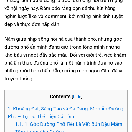
‘Instagrammable’ đang là trào lưu nóng hổi trên mạng
xã hội ngày nay. Đảm bảo rằng bạn sẽ thu hút hàng
nghìn lượt ‘like’ và ‘comment’ bởi những hình ảnh tuyệt
đẹp và thực đơn hấp dẫn!
Nằm giữa nhịp sống hối hả của thành phố, những góc
đường phố ẩn mình đang giữ trong lòng mình những
kho báu vị ngọt đầy sắc màu. Đối với giới trẻ, việc khám
phá ẩm thực đường phố là một hành trình đưa họ vào
những mùi thơm hấp dẫn, những món ngon đậm đà vị
truyền thống.
Contents
[
hide
]
1.
Khoáng Đạt, Sáng Tạo và Đa Dạng: Món Ăn Đường
Phố – Tự Do Thể Hiện Cá Tính
1.1.
1. Góc Đường Phố ‘Rét Là Về’: Bún Đậu Mắm
Tôm Ngon Khó Cưỡng