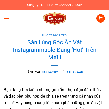
Bỏ
Công Ty TNHH TM DV CANAAN GROUP
qua
nội
dung
UNCATEGORIZED
Săn Lùng Góc Ăn Vặt
Instagrammable Đang ‘Hot’ Trên
MXH
ĐĂNG VÀO
08/14/2023
BỞI
KTCANAAN
Bạn đang tìm kiếm những góc ẩm thực độc đáo, thú vị
và đặc biệt phù hợp để chia sẻ trên trang cá nhân của
mình? Hãy cùng chúng tôi khám phá những góc ăn vặt