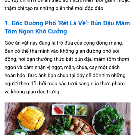
do tùy chỉnh món ăn theo sở thích, thêm bớt gia vị, hoặc
thậm chí tạo ra những biến thể mới độc đáo.
1. Góc Đường Phố ‘Rét Là Về’: Bún Đậu Mắm
Tôm Ngon Khó Cưỡng
Góc ăn vặt này đang là trò đùa của cộng đồng mạng.
Bạn có thể thả mình vào không gian đường phố sôi
động, nơi bạn thưởng thức bát bún đậu mắm tôm thơm
ngon và cảm nhận vị ngọt, mặn, chua, cay một cách
hoàn hảo. Bức ảnh bạn chụp tại đây sẽ đốn tim những
người theo dõi bởi màu sắc tươi sáng của thực phẩm
và không gian đặc trưng.