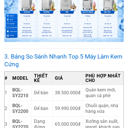
3. Bảng So Sánh Nhanh Top 5 Máy Làm Kem
Cứng
THIẾT
PHÙ HỢP NHẤT
#
MODEL
GIÁ
KẾ
CHO
BQL-
Quán kem mới,
1
Để bàn
38.500.000đ
SY2210
quán cà phê
BQL-
Chuỗi quán, nhà
2
Để bàn
59.990.000đ
SY2200
hàng vừa
BQL-
Dạng
Xưởng sản xuất,
3
65.000.000đ
SY2220
đứng
resort, khách sạn