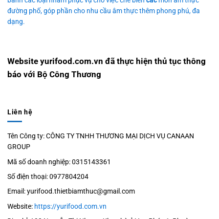
bánh các loại nhằm phục vụ cho việc chế biến
các
món ẩm thực
đường phố, góp phần cho nhu cầu âm thực thêm phong phú, đa
dạng.
Website yurifood.com.vn đã thực hiện thủ tục thông
báo với Bộ Công Thương
Liên hệ
Tên Công ty: CÔNG TY TNHH THƯƠNG MẠI DỊCH VỤ CANAAN
GROUP
Mã số doanh nghiệp: 0315143361
Số điện thoại: 0977804204
Email: yurifood.thietbiamthuc@gmail.com
Website:
https://yurifood.com.vn