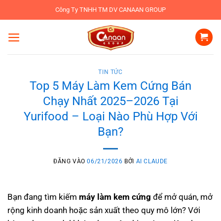
Bỏ
Công Ty TNHH TM DV CANAAN GROUP
qua
nội
dung
TIN TỨC
Top 5 Máy Làm Kem Cứng Bán
Chạy Nhất 2025–2026 Tại
Yurifood – Loại Nào Phù Hợp Với
Bạn?
ĐĂNG VÀO
06/21/2026
BỞI
AI CLAUDE
Bạn đang tìm kiếm
máy làm kem cứng
để mở quán, mở
rộng kinh doanh hoặc sản xuất theo quy mô lớn? Với