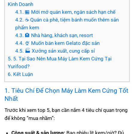
Kinh Doanh
4.1.
🏪 Mới mở quán kem, ngân sách hạn chế
4.2.
☕ Quán cà phê, tiệm bánh muốn thêm sản
phẩm kem
4.3.
🏨 Nhà hàng, khách sạn, resort
4.4.
🍨 Muốn bán kem Gelato đặc sản
4.5.
🏭 Xưởng sản xuất, cung cấp sỉ
5.
5. Tại Sao Nên Mua Máy Làm Kem Cứng Tại
Yurifood?
6.
Kết Luận
1. Tiêu Chí Để Chọn Máy Làm Kem Cứng Tốt
Nhất
Trước khi xem top 5, bạn cần nắm 4 tiêu chí quan trọng
để không “mua nhầm”:
Công suất & sản lượng:
Bao nhiêu lít kem/giờ? Đủ