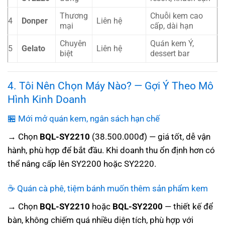
Thương
Chuỗi kem cao
4
Donper
Liên hệ
mại
cấp, dài hạn
Chuyên
Quán kem Ý,
5
Gelato
Liên hệ
biệt
dessert bar
4. Tôi Nên Chọn Máy Nào? — Gợi Ý Theo Mô
Hình Kinh Doanh
🏪 Mới mở quán kem, ngân sách hạn chế
→ Chọn
BQL-SY2210
(38.500.000đ) — giá tốt, dễ vận
hành, phù hợp để bắt đầu. Khi doanh thu ổn định hơn có
thể nâng cấp lên SY2200 hoặc SY2220.
☕ Quán cà phê, tiệm bánh muốn thêm sản phẩm kem
→ Chọn
BQL-SY2210
hoặc
BQL-SY2200
— thiết kế để
bàn, không chiếm quá nhiều diện tích, phù hợp với