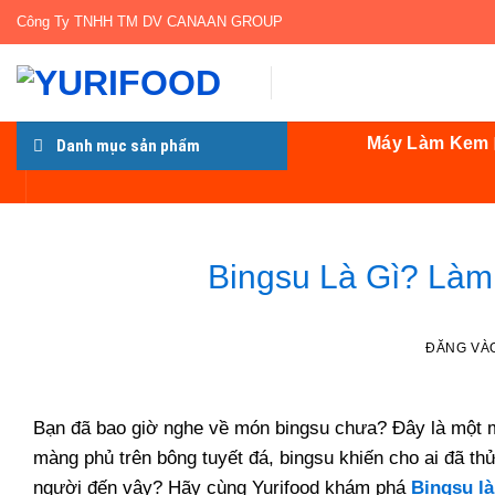
Bỏ
Công Ty TNHH TM DV CANAAN GROUP
qua
nội
dung
Máy Làm Kem
Danh mục sản phẩm
Bingsu Là Gì? Làm
ĐĂNG VÀ
Bạn đã bao giờ nghe về món bingsu chưa? Đây là một m
màng phủ trên bông tuyết đá, bingsu khiến cho ai đã th
người đến vậy? Hãy cùng Yurifood khám phá
Bingsu l