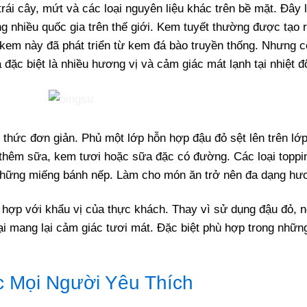
rái cây, mứt và các loại nguyên liệu khác trên bề mặt. Đây
g nhiều quốc gia trên thế giới. Kem tuyết thường được tạo 
kem này đã phát triển từ kem đá bào truyền thống. Nhưng c
ặc biệt là nhiều hương vị và cảm giác mát lạnh tại nhiệt đ
g thức đơn giản. Phủ một lớp hỗn hợp đậu đỏ sệt lên trên lớ
 thêm sữa, kem tươi hoặc sữa đặc có đường. Các loại toppi
 những miếng bánh nếp. Làm cho món ăn trở nên đa dạng hươ
hợp với khẩu vị của thực khách. Thay vì sử dụng đậu đỏ, n
i mang lại cảm giác tươi mát. Đặc biệt phù hợp trong nhữn
 Mọi Người Yêu Thích