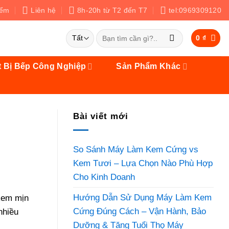
iểm
Liên hệ
8h-20h từ T2 đến T7
tel:0969309120
Tìm
0
₫
kiếm:
t Bị Bếp Công Nghiệp
Sản Phẩm Khác
Bài viết mới
So Sánh Máy Làm Kem Cứng vs
Kem Tươi – Lựa Chọn Nào Phù Hợp
Cho Kinh Doanh
Hướng Dẫn Sử Dụng Máy Làm Kem
kem mịn
Cứng Đúng Cách – Vận Hành, Bảo
nhiều
Dưỡng & Tăng Tuổi Thọ Máy