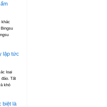
ê ẩm
u khác
 Bingsu
ingsu
 lập tức
ác loại
 đáo. Tất
và khó
 biệt là