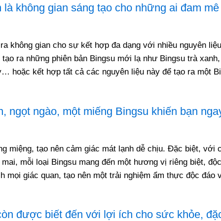
n là không gian sáng tạo cho những ai đam m
ra không gian cho sự kết hợp đa dạng với nhiều nguyên liệ
 tạo ra những phiên bản Bingsu mới lạ như Bingsu trà xanh,
y… hoặc kết hợp tất cả các nguyên liệu này để tạo ra một B
, ngọt ngào, một miếng Bingsu khiến bạn ngay
g miệng, tạo nên cảm giác mát lạnh dễ chịu. Đặc biệt, với c
ô mai, mỗi loại Bingsu mang đến một hương vị riêng biệt, độc
ch mọi giác quan, tạo nên một trải nghiệm ẩm thực độc đáo 
n được biết đến với lợi ích cho sức khỏe, đặc