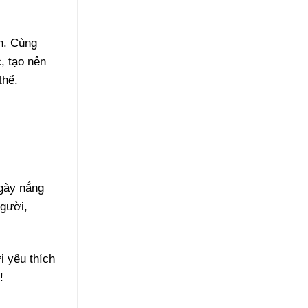
n. Cùng
, tạo nên
thể.
ngày nắng
người,
i yêu thích
!