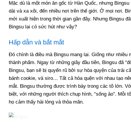
Mặc dù là một món ăn gốc từ Hàn Quốc, nhưng Bingsu đã
dài và xa xôi, đến nhiều nơi trên thế giới. Ở mọi nơi. 
mới xuất hiện trong thời gian gần đây. Nhưng Bingsu đ
Bingsu lại có sức hút như vậy?
Hấp dẫn và bắt mắt
Đó chính là điều mà Bingsu mang lại. Giống như nhiều 
thành phẩm. Ngay từ những giây đầu tiên, Bingsu đã “đố
Bingsu, bạn sẽ bị quyến rũ bởi sự hòa quyện của trái c
bánh cookie, và siro… Tất cả hòa quện với nhau tạo nê
mắt. Bingsu thường được trình bày trong các tô lớn. Với
biệt, với những người thích chụp hình, “sống ảo”. Mỗi t
họ cảm thấy hài lòng và thỏa mãn.