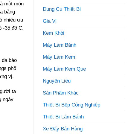
 là một món
Dụng Cụ Thiết Bị
ra bằng
ó nhiều ưu
Gia Vị
ộ -35 độ C.
Kem Khói
Máy Làm Bánh
Máy Làm Kem
p đá bào
ngs phổ
Máy Làm Kem Que
ng vị.
Nguyên Liệu
gười ta
Sản Phẩm Khác
g ngày
Thiết Bị Bếp Công Nghiệp
Thiết Bị Làm Bánh
Xe Đẩy Bán Hàng