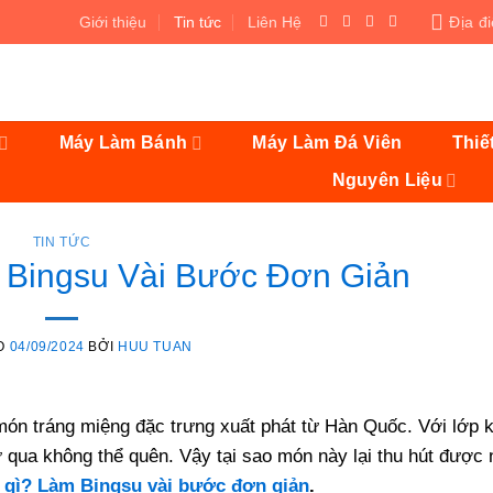
Giới thiệu
Tin tức
Liên Hệ
Địa đ
Máy Làm Bánh
Máy Làm Đá Viên
Thiế
Nguyên Liệu
TIN TỨC
 Bingsu Vài Bước Đơn Giản
O
04/09/2024
BỞI
HUU TUAN
ón tráng miệng đặc trưng xuất phát từ Hàn Quốc. Với lớp 
ử qua không thể quên. Vậy tại sao món này lại thu hút được 
à gì? Làm Bingsu vài bước đơn giản
.