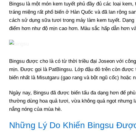
Bingsu là một món kem tuyết phủ đầy đủ các loại kem, t
tráng miệng rất phổ biến ở Hàn Quốc và đã lan rộng san
cách sử dụng sữa tươi trong máy làm kem tuyết. Dạng 
điểm hơn như độ mịn cao hơn. Màu sắc hấp dẫn hơn và đ
Bingsu được cho là có từ thời triều đại Joseon với côn
mịn. Được gọi là PatBingsu. Lớp đậu đỏ trên còn được
biến nhất là Misutgaru (gạo rang và bột ngũ cốc) hoặc
Ngày nay, Bingsu đã được biến tấu đa dạng hơn để phù 
thường dùng hoa quả tươi, vừa không quá ngọt nhưng lạ
nắng nóng của mùa hè.
Những Lý Do Khiến Bingsu Được