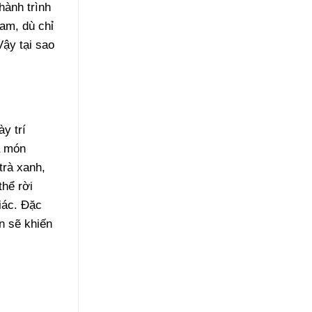
hành trình
Nam, dù chỉ
ậy tại sao
y trí
a món
trà xanh,
hể rời
iác. Đặc
n sẽ khiến