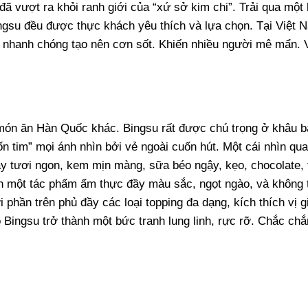
 vượt ra khỏi ranh giới của “xứ sở kim chi”. Trải qua một 
Bingsu đều được thực khách yêu thích và lựa chọn. Tại Việt 
ã nhanh chóng tạo nên cơn sốt. Khiến nhiều người mê mẩn. V
món ăn Hàn Quốc khác. Bingsu rất được chú trọng ở khâu bà
n tim” mọi ánh nhìn bởi vẻ ngoài cuốn hút. Một cái nhìn qu
ây tươi ngon, kem mịn màng, sữa béo ngậy, kẹo, chocolate, 
n một tác phẩm ẩm thực đầy màu sắc, ngọt ngào, và không t
 phần trên phủ đầy các loại topping đa dạng, kích thích vị g
ô Bingsu trở thành một bức tranh lung linh, rực rỡ. Chắc chắ