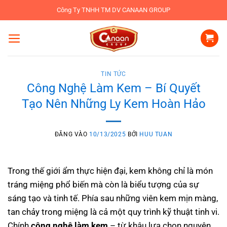
Bỏ
Công Ty TNHH TM DV CANAAN GROUP
qua
nội
dung
TIN TỨC
Công Nghệ Làm Kem – Bí Quyết
Tạo Nên Những Ly Kem Hoàn Hảo
ĐĂNG VÀO
10/13/2025
BỞI
HUU TUAN
Trong thế giới ẩm thực hiện đại, kem không chỉ là món
tráng miệng phổ biến mà còn là biểu tượng của sự
sáng tạo và tinh tế. Phía sau những viên kem mịn màng,
tan chảy trong miệng là cả một quy trình kỹ thuật tinh vi.
Chính
công nghệ làm kem
– từ khâu lựa chọn nguyên