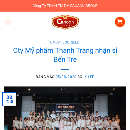
Bỏ
Công Ty TNHH TM DV CANAAN GROUP
qua
nội
dung
UNCATEGORIZED
Cty Mỹ phẩm Thanh Trang nhận sỉ
Bến Tre
ĐĂNG VÀO
05/08/2020
BỞI
K LEE
08
Th5