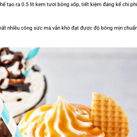
thể tạo ra 0.5 lít kem tươi bông xốp, tiết kiệm đáng kể chi phí
 mất nhiều công sức mà vẫn khó đạt được độ bông mịn chuẩn