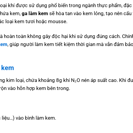
 loại khí được sử dụng phổ biến trong ngành thực phẩm, đặc 
 chứa kem,
ga làm kem
sẽ hòa tan vào kem lỏng, tạo nên cấu 
ác loại kem tươi hoặc mousse.
và hoàn toàn không gây độc hại khi sử dụng đúng cách. Chín
kem
, giúp người làm kem tiết kiệm thời gian mà vẫn đảm bả
m kem
ng kim loại, chứa khoảng 8g khí N₂O nén áp suất cao. Khi đ
trộn vào hỗn hợp kem bên trong.
liệu…) vào bình làm kem.