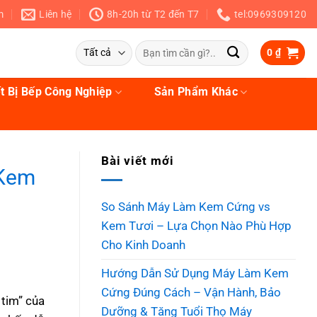
m
Liên hệ
8h-20h từ T2 đến T7
tel:0969309120
Tìm
0
₫
kiếm:
t Bị Bếp Công Nghiệp
Sản Phẩm Khác
Bài viết mới
 Kem
So Sánh Máy Làm Kem Cứng vs
Kem Tươi – Lựa Chọn Nào Phù Hợp
Cho Kinh Doanh
Hướng Dẫn Sử Dụng Máy Làm Kem
Cứng Đúng Cách – Vận Hành, Bảo
 tim” của
Dưỡng & Tăng Tuổi Thọ Máy