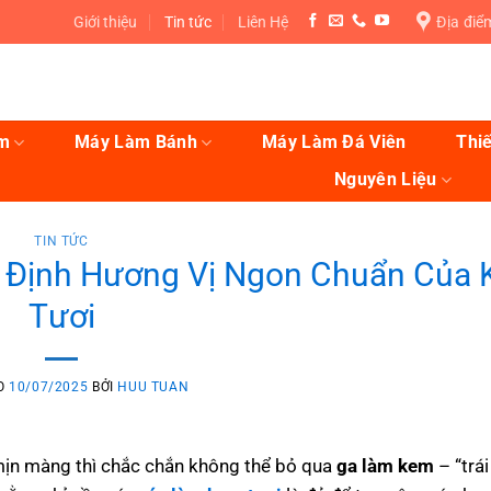
Giới thiệu
Tin tức
Liên Hệ
Địa điể
m
Máy Làm Bánh
Máy Làm Đá Viên
Thiế
Nguyên Liệu
TIN TỨC
 Định Hương Vị Ngon Chuẩn Của
Tươi
O
10/07/2025
BỞI
HUU TUAN
mịn màng thì chắc chắn không thể bỏ qua
ga làm kem
– “trái