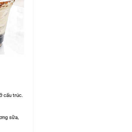
ỡ cấu trúc.
ơng sữa,