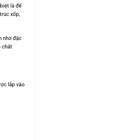
biệt là để
trúc xốp,
h nhờ đặc
o chất
ược lắp vào