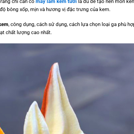
 rằng chỉ cần có
máy làm kem tươi
là đủ để tạo nên món ke
 độ bông xốp, mịn và hương vị đặc trưng của kem.
 kem
, công dụng, cách sử dụng, cách lựa chọn loại ga phù h
t chất lượng cao nhất.