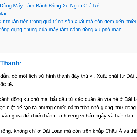
Dòng Máy Làm Bánh Đồng Xu Ngon Giá Rẻ.
ai:
ự thuận tiện trong quá trình sản xuất mà còn đem đến nhiề
công dụng chung của máy làm bánh đồng xu phô mai:
 Thành:
n, có một lịch sử hình thành đầy thú vị. Xuất phát từ Đài 
ốc tế.
bánh đồng xu phô mai bắt đầu từ các quán ăn vỉa hè ở Đài 
c biệt để tạo ra những chiếc bánh tròn nhỏ giống như đồng
t vào giữa để khiến bánh có hương vị béo ngậy và hấp dẫn.
rộng, không chỉ ở Đài Loan mà còn trên khắp Châu Á và thậ