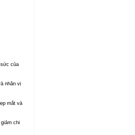
 sức của
à nhân vị
đẹp mắt và
 giảm chi