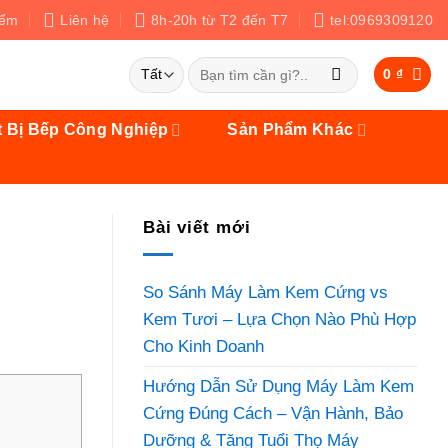
iểm
Liên hệ
8h-20h từ T2 đến T7
tel:0969309120
Tìm
0
₫
kiếm:
t Bị Bếp Công Nghiệp
Sản Phẩm Khác
Bài viết mới
So Sánh Máy Làm Kem Cứng vs
Kem Tươi – Lựa Chọn Nào Phù Hợp
Cho Kinh Doanh
Hướng Dẫn Sử Dụng Máy Làm Kem
Cứng Đúng Cách – Vận Hành, Bảo
Dưỡng & Tăng Tuổi Thọ Máy