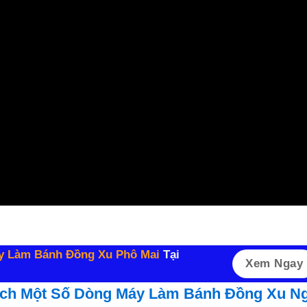
y Làm Bánh Đồng Xu Phô Mai
Tại
Xem Ngay
ch Một Số Dòng Máy Làm Bánh Đồng Xu Ng