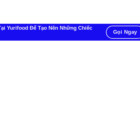
ại Yurifood Để Tạo Nên Những Chiếc
Gọi Ngay