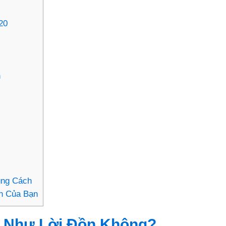
20
h
ng Cách
ện Của Bạn
 Như Lời Đồn Không?