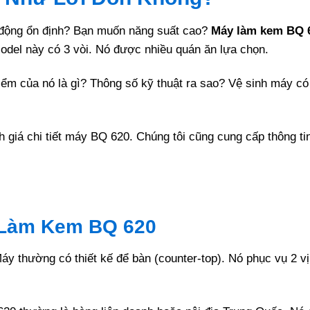
động ổn định? Bạn muốn năng suất cao?
Máy làm kem BQ 
 Model này có 3 vòi. Nó được nhiều quán ăn lựa chọn.
m của nó là gì? Thông số kỹ thuật ra sao? Vệ sinh máy có
h giá chi tiết máy BQ 620. Chúng tôi cũng cung cấp thông ti
 Làm Kem BQ 620
Máy thường có thiết kế để bàn (counter-top). Nó phục vụ 2 v