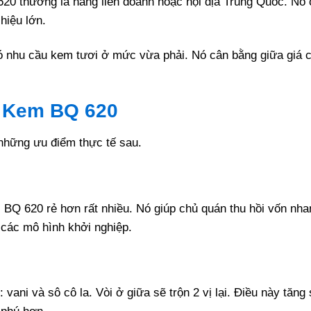
620 thường là hàng liên doanh hoặc nội địa Trung Quốc. Nó
hiệu lớn.
ó nhu cầu kem tươi ở mức vừa phải. Nó cân bằng giữa giá c
 Kem BQ 620
những ưu điểm thực tế sau.
 BQ 620 rẻ hơn rất nhiều. Nó giúp chủ quán thu hồi vốn nh
các mô hình khởi nghiệp.
vani và sô cô la. Vòi ở giữa sẽ trộn 2 vị lại. Điều này tăng