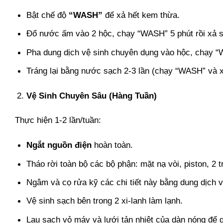
Bật chế độ
“WASH”
để xả hết kem thừa.
Đổ nước ấm vào 2 hộc, chạy “WASH” 5 phút rồi xả 
Pha dung dịch vệ sinh chuyên dụng vào hộc, chạy “W
Tráng lại bằng nước sạch 2-3 lần (chạy “WASH” và 
Vệ Sinh Chuyên Sâu (Hàng Tuần)
Thực hiện 1-2 lần/tuần:
Ngắt nguồn điện
hoàn toàn.
Tháo rời toàn bộ các bộ phận: mặt nạ vòi, piston, 2 t
Ngâm và cọ rửa kỹ các chi tiết này bằng dung dịch 
Vệ sinh sạch bên trong 2 xi-lanh làm lạnh.
Lau sạch vỏ máy và lưới tản nhiệt của dàn nóng để gi