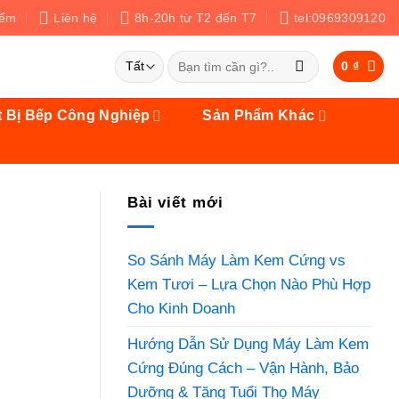
iểm
Liên hệ
8h-20h từ T2 đến T7
tel:0969309120
Tìm
0
₫
kiếm:
t Bị Bếp Công Nghiệp
Sản Phẩm Khác
Bài viết mới
So Sánh Máy Làm Kem Cứng vs
Kem Tươi – Lựa Chọn Nào Phù Hợp
Cho Kinh Doanh
Hướng Dẫn Sử Dụng Máy Làm Kem
Cứng Đúng Cách – Vận Hành, Bảo
Dưỡng & Tăng Tuổi Thọ Máy