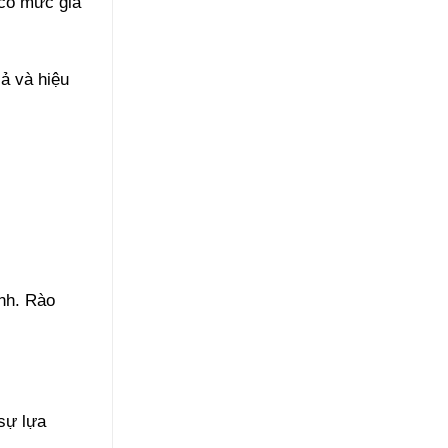
 có mức giá
ả và hiệu
anh. Rào
 sự lựa