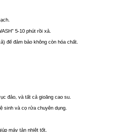
sạch.
ASH” 5-10 phút rồi xả.
xả) để đảm bảo không còn hóa chất.
rục đảo, và tất cả gioăng cao su.
vệ sinh và cọ rửa chuyên dụng.
úp máy tản nhiệt tốt.