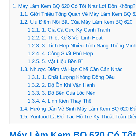
1.
Máy Làm Kem BQ 620 Có Tốt Như Lời Đồn Không?
1.1.
Giới Thiệu Tổng Quan Về Máy Làm Kem BQ 6
1.2.
Ưu Điểm Nổi Bật Của Máy Làm Kem BQ 620
1.2.1.
1. Giá Cả Cực Kỳ Cạnh Tranh
1.2.2.
2. Thiết Kế 3 Vòi Linh Hoạt
1.2.3.
3. Tích Hợp Nhiều Tính Năng Thông Min
1.2.4.
4. Công Suất Phù Hợp
1.2.5.
5. Vật Liệu Bền Bỉ
1.3.
Nhược Điểm Và Hạn Chế Cần Cân Nhắc
1.3.1.
1. Chất Lượng Không Đồng Đều
1.3.2.
2. Độ Ồn Khi Vận Hành
1.3.3.
3. Độ Bền Của Lốc Nén
1.3.4.
4. Linh Kiện Thay Thế
1.4.
Hướng Dẫn Vệ Sinh Máy Làm Kem BQ 620 Đú
1.5.
Yurifood Là Đối Tác Hỗ Trợ Kỹ Thuật Toàn Di
Máy Làm Kem BQ 620 Có Tốt