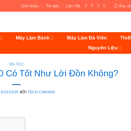
Giới thiệu
Tin tức
Liên Hệ
Địa đ
Máy Làm Bánh
Máy Làm Đá Viên
Thiế
Nguyên Liệu
TIN TỨC
 Có Tốt Như Lời Đồn Không?
10/22/2025
BỞI
TECH CANAAN