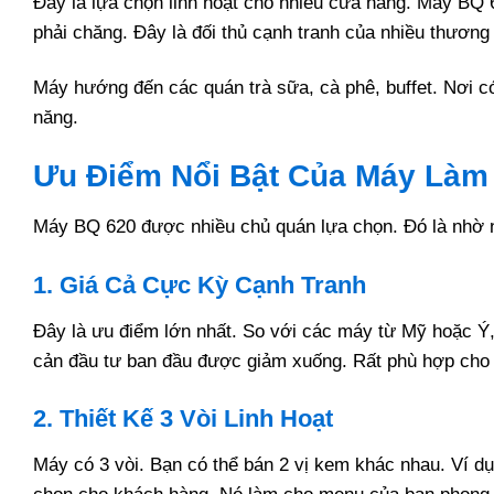
Đây là lựa chọn linh hoạt cho nhiều cửa hàng. Máy BQ 
phải chăng. Đây là đối thủ cạnh tranh của nhiều thương 
Máy hướng đến các quán trà sữa, cà phê, buffet. Nơi c
năng.
Ưu Điểm Nổi Bật Của Máy Làm
Máy BQ 620 được nhiều chủ quán lựa chọn. Đó là nhờ 
1. Giá Cả Cực Kỳ Cạnh Tranh
Đây là ưu điểm lớn nhất. So với các máy từ Mỹ hoặc Ý,
cản đầu tư ban đầu được giảm xuống. Rất phù hợp cho 
2. Thiết Kế 3 Vòi Linh Hoạt
Máy có 3 vòi. Bạn có thể bán 2 vị kem khác nhau. Ví dụ: 