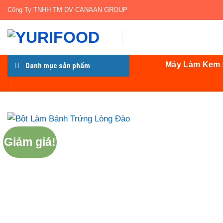
Bỏ
Công Ty TNHH TM DV CANAAN GROUP
qua
nội
dung
Máy Làm Kem
Danh mục sản phẩm
Giảm giá!