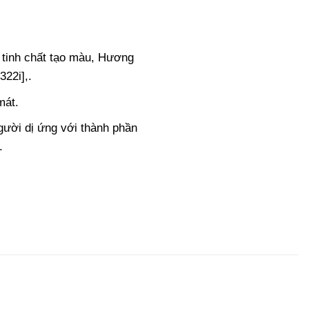
 tinh chất tạo màu, Hương
22i],.
mát.
ười dị ứng với thành phần
.