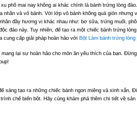
 xu phô mai nay không ai khác chính là bánh trứng lòng đà
a nhân và vỏ bánh. Với lớp vỏ bánh không quá giòn nhưng v
nhân đầy hương vị khác nhau như: bơ sữa, trứng muối, phô
c đáo này. Tuy nhiên, để tạo ra một chiếc bánh trứng lòng
a cung cấp giải pháp hoàn hảo với
Bột Làm bánh trứng lòng
t mang lại sự hoàn hảo cho món ăn yêu thích của bạn. Đừng 
oup!
 để sáng tạo ra những chiếc bánh ngon miệng và xinh xắn. Đi
á trình chế biến bột. Hãy cùng khám phá thêm chi tiết về sả