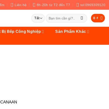
iểm
Liên hệ
8h-20h từ T2 đến T7
tel:0969309120
Tìm
0
₫
kiếm:
t Bị Bếp Công Nghiệp
Sản Phẩm Khác
 CANAAN