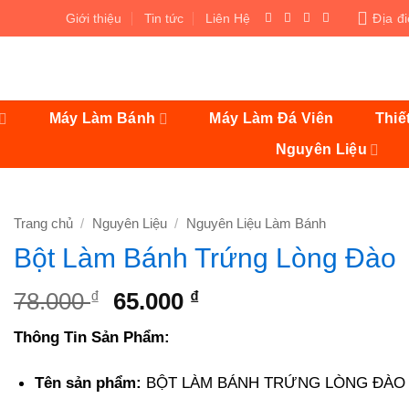
Giới thiệu
Tin tức
Liên Hệ
Địa đ
Máy Làm Bánh
Máy Làm Đá Viên
Thiế
Nguyên Liệu
Trang chủ
/
Nguyên Liệu
/
Nguyên Liệu Làm Bánh
Bột Làm Bánh Trứng Lòng Đào
Giá
Giá
78.000
₫
65.000
₫
gốc
hiện
Thông Tin Sản Phẩm:
là:
tại
78.000 ₫.
là:
Tên sản phẩm:
BỘT LÀM BÁNH TRỨNG LÒNG ĐÀO
65.000 ₫.