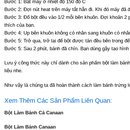
Bước 1: Bật máy ở nhiệt độ 150 độ C
Bước 2: Đợi nút heat trên máy tắt hẵn đi. Khi đó máy đã đ
Bước 3: Đổ bột đều vào 1/2 mỗi bên khuôn. Đợi khoản 2 p
thích của bạn.
Bước 4: Up bên khuôn không có nhân sang khuôn có nhân. 
Bước 5: Trở qua, trở lại để bột được tán đều bên trong để
Bước 5: Sau 2 phút, bánh đã chín. Bạn dùng gậy tạo hình
Lưu ý công thức này chỉ dành cho sản phẩm bột làm bánh
liệu nhe.
Như vậy là chúng ta đã hoàn thành cách làm bánh trứng 
Xem Thêm Các Sản Phẩm Liên Quan:
Bột Làm Bánh Cá Canaan
Bột Làm Bánh Canaan