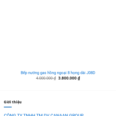
Bếp nướng gas hồng ngoại 8 họng dài J08D
Giá
Giá
4.000.000
₫
3.800.000
₫
gốc
hiện
là:
tại
4.000.000 ₫.
là:
3.800.000 ₫.
Giới thiệu
CÔNG TY TNHH TM DV CANAAN GROUP