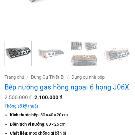
Trang chủ
/
Dụng Cụ Thiết Bị
/
Dụng cụ nhà bếp
Bếp nướng gas hồng ngoại 6 họng J06X
Giá
Giá
2.500.000
2.100.000
₫
₫
gốc
hiện
Thông số kỹ thuật
là:
tại
2.500.000 ₫.
là:
Kích thước bếp
: 80 × 40 × 20 cm
2.100.000 ₫.
Diện tích vỉ nướng
: 80 × 25 cm
Chất liệu
: Inox chống gỉ bền bỉ