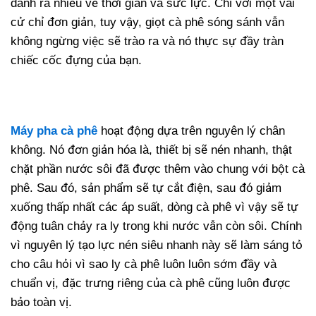
dành ra nhiều về thời gian và sức lực. Chỉ với một vài
cử chỉ đơn giản, tuy vậy, giọt cà phê sóng sánh vẫn
không ngừng việc sẽ trào ra và nó thực sự đầy tràn
chiếc cốc đựng của bạn.
Máy pha cà phê
hoạt động dựa trên nguyên lý chân
không. Nó đơn giản hóa là, thiết bị sẽ nén nhanh, thật
chặt phần nước sôi đã được thêm vào chung với bột cà
phê. Sau đó, sản phẩm sẽ tự cắt điện, sau đó giảm
xuống thấp nhất các áp suất, dòng cà phê vì vậy sẽ tự
động tuân chảy ra ly trong khi nước vẫn còn sôi. Chính
vì nguyên lý tạo lực nén siêu nhanh này sẽ làm sáng tỏ
cho câu hỏi vì sao ly cà phê luôn luôn sớm đầy và
chuẩn vị, đặc trưng riêng của cà phê cũng luôn được
bảo toàn vị.