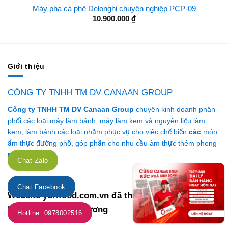
Máy pha cà phê Delonghi chuyên nghiệp PCP-09
10.900.000
₫
Giới thiệu
CÔNG TY TNHH TM DV CANAAN GROUP
Công ty TNHH TM DV Canaan Group
chuyên kinh doanh phân
phối các loại máy làm bánh, máy làm kem và nguyên liệu làm
kem, làm bánh các loại nhằm phục vụ cho việc chế biến
các
món
ẩm thực đường phố, góp phần cho nhu cầu âm thực thêm phong
phú, đa dạng.
Chat Zalo
Chat Facebook
Website yurifood.com.vn đã thực hiện thủ tục thông
báo với Bộ Công Thương
Hotline: 0978002516