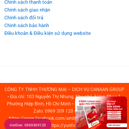
Chính sách thanh toán
Chính sách giao nhận
Chính sách đổi trả
Chính sách bảo hành
Điều khoản & Điều kiện sử dụng website
CÔNG TY TNHH THƯƠNG MẠI – DỊCH VỤ CANAAN GROUP
• Địa chỉ: 103 Nguyễn Thị Nhung, Khu nhà ở Vạn Phúc 1,
Phường Hiệp Bình, Hồ Chí Minh • Hotline: 0969 309 120 •
Zalo: 0969 309 120 • Fanpage:
https://www.facebook.com/amthucduongphocanaan •
Website: https://yurifood.com.vn/
Hotline: 0969309120