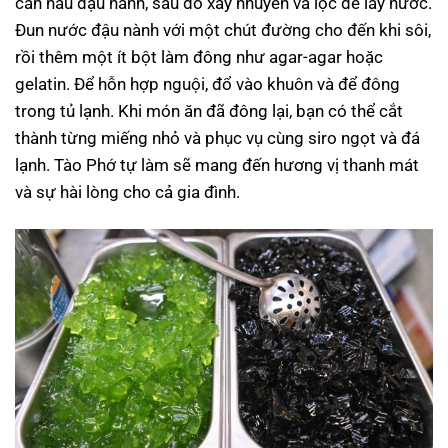
cần nấu đậu nành, sau đó xay nhuyễn và lọc để lấy nước.
Đun nước đậu nành với một chút đường cho đến khi sôi,
rồi thêm một ít bột làm đông như agar-agar hoặc
gelatin. Để hỗn hợp nguội, đổ vào khuôn và để đông
trong tủ lạnh. Khi món ăn đã đông lại, bạn có thể cắt
thành từng miếng nhỏ và phục vụ cùng siro ngọt và đá
lạnh. Tào Phớ tự làm sẽ mang đến hương vị thanh mát
và sự hài lòng cho cả gia đình.