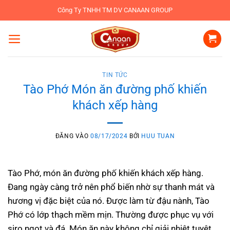
Bỏ
Công Ty TNHH TM DV CANAAN GROUP
qua
nội
dung
TIN TỨC
Tào Phớ Món ăn đường phố khiến
khách xếp hàng
ĐĂNG VÀO
08/17/2024
BỞI
HUU TUAN
Tào Phớ, món ăn đường phố khiến khách xếp hàng.
Đang ngày càng trở nên phổ biến nhờ sự thanh mát và
hương vị đặc biệt của nó. Được làm từ đậu nành, Tào
Phớ có lớp thạch mềm mịn. Thường được phục vụ với
siro ngọt và đá. Món ăn này không chỉ giải nhiệt tuyệt