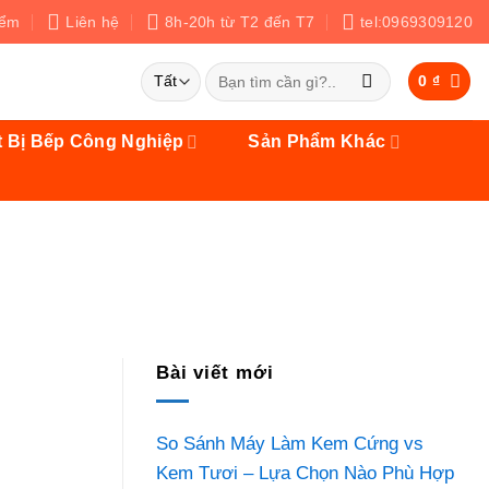
iểm
Liên hệ
8h-20h từ T2 đến T7
tel:0969309120
Tìm
0
₫
kiếm:
t Bị Bếp Công Nghiệp
Sản Phẩm Khác
Bài viết mới
So Sánh Máy Làm Kem Cứng vs
Kem Tươi – Lựa Chọn Nào Phù Hợp