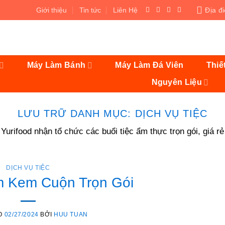
Giới thiệu
Tin tức
Liên Hệ
Địa đ
Máy Làm Bánh
Máy Làm Đá Viên
Thiế
Nguyên Liệu
LƯU TRỮ DANH MỤC:
DỊCH VỤ TIỆC
Yurifood nhận tổ chức các buổi tiệc ẩm thực trọn gói, giá rẻ
DỊCH VỤ TIỆC
m Kem Cuộn Trọn Gói
O
02/27/2024
BỞI
HUU TUAN