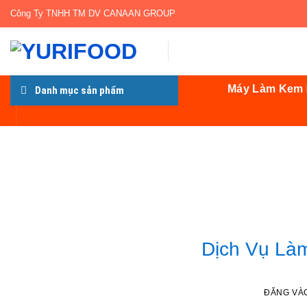
Bỏ
Công Ty TNHH TM DV CANAAN GROUP
qua
nội
dung
Máy Làm Kem
Danh mục sản phẩm
Dịch Vụ Là
ĐĂNG VÀ