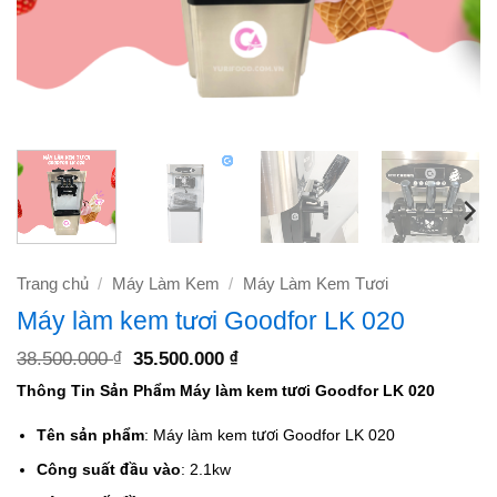
Trang chủ
/
Máy Làm Kem
/
Máy Làm Kem Tươi
Máy làm kem tươi Goodfor LK 020
Giá
Giá
38.500.000
35.500.000
₫
₫
gốc
hiện
Thông Tin Sản Phẩm Máy làm kem tươi Goodfor LK 020
là:
tại
38.500.000 ₫.
là:
35.500.000 ₫.
Tên sản phẩm
: Máy làm kem tươi Goodfor LK 020
Công suất đầu vào
: 2.1kw