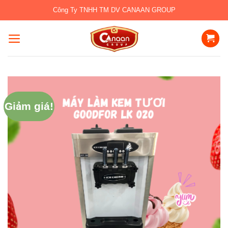
Bỏ
Công Ty TNHH TM DV CANAAN GROUP
qua
nội
dung
Giảm giá!