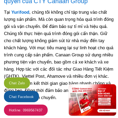
quyền của CTY Canaan Group
Tại
Yurifood
, chúng tôi không chỉ tập trung vào chất
lượng sản phẩm. Mà còn quan trọng hóa quá trình đóng
gói và vận chuyển. Để đảm bảo sự tỉ mỉ và hiệu quả.
Chúng tôi thực hiện quá trình đóng gói cẩn thận. Giữ
cho chất lượng không giảm sút từ nhà máy đến tay
khách hàng. Với mục tiêu mang lại sự linh hoạt cho quá
trình cung cấp sản phẩm. Canaan Group sử dụng nhiều
phương tiện vận chuyển, bao gồm cả xe khách và xe
hàng. Hợp tác với các đối tác như Giao Hàng Tiết Kiệm
(GHTK), Viettel Post, Ahamove và nhiều đơn vị khác.
Chúng tôi cam kết thời gian giao hàng nhanh chóng và
Chat Zalo
đúng hẹn. Đồng thời đảm bảo an toàn cho sản phẩm
suốt quá trình vận chuyển.
Chat Facebook
Hotline: 0969567437