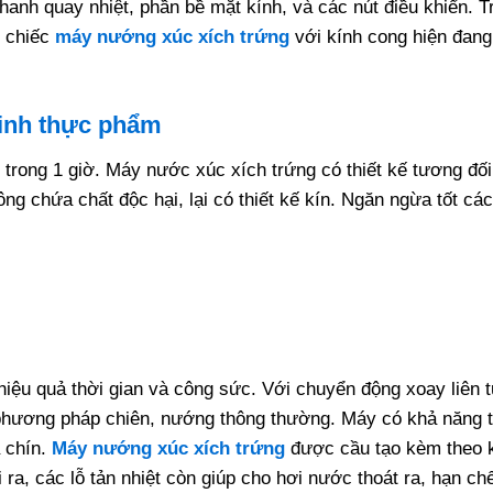
h quay nhiệt, phần bề mặt kính, và các nút điều khiển. Tron
 chiếc
máy nướng xúc xích trứng
với kính cong hiện đang
sinh thực phẩm
rong 1 giờ. Máy nước xúc xích trứng có thiết kế tương đố
ng chứa chất độc hại, lại có thiết kế kín. Ngăn ngừa tốt cá
, hiệu quả thời gian và công sức. Với chuyển động xoay liên
 phương pháp chiên, nướng thông thường. Máy có khả năng t
 chín.
Máy nướng xúc xích trứng
được cầu tạo kèm theo k
a, các lỗ tản nhiệt còn giúp cho hơi nước thoát ra, hạn ch