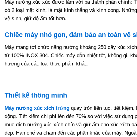
Máy nướng xúc xúc được làm với ba thành phần chính: Than
có 2 loại mặt kính, là mặt kính thẳng và kính cong. Những
vệ sinh, giữ độ ẩm tốt hơn.
Chiếc máy nhỏ gọn, đảm bảo an toàn vệ 
Máy mang tới chức năng nướng khoảng 250 cây xúc xích t
từ 100% INOX 304. Chiếc máy dẫn nhiệt tốt, không gỉ, khô
hương của các loại thực phẩm khác.
Thiết kế thông minh
Máy nướng xúc xích trứng
quay tròn liên tục, tiết kiệm
động. Tiết kiệm chi phí lên đến 70% so với việc sử dụng
mục đích nướng xúc xích chín và giữ ấm cho xúc xích đã
dẹp. Hạn chế va chạm đến các phần khác của máy. Ngoài r