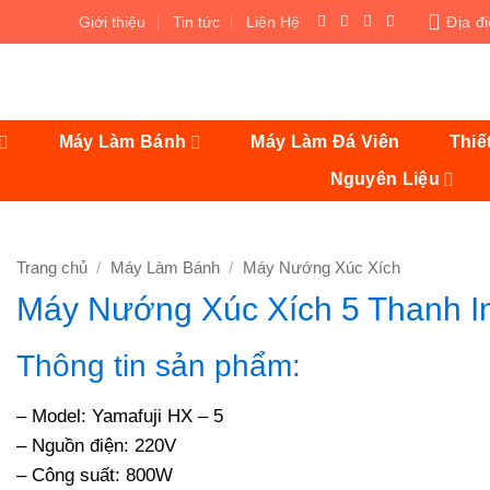
Giới thiệu
Tin tức
Liên Hệ
Địa đ
Máy Làm Bánh
Máy Làm Đá Viên
Thiế
Nguyên Liệu
Trang chủ
/
Máy Làm Bánh
/
Máy Nướng Xúc Xích
Máy Nướng Xúc Xích 5 Thanh I
Thông tin sản phẩm:
– Model: Yamafuji HX – 5
– Nguồn điện: 220V
– Công suất: 800W