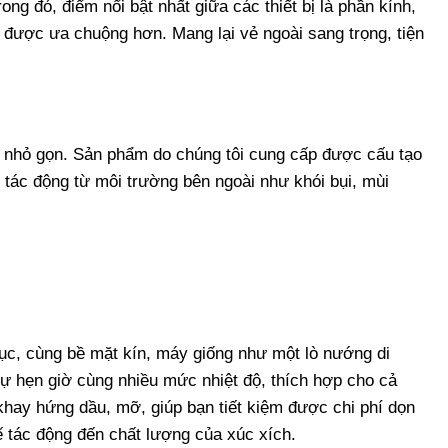
g đó, điểm nổi bật nhất giữa các thiết bị là phần kính,
 được ưa chuộng hơn. Mang lại vẻ ngoài sang trọng, tiện
i nhỏ gọn. Sản phẩm do chúng tôi cung cấp được cấu tạo
c tác động từ môi trường bên ngoài như khói bụi, mùi
 tục, cùng bề mặt kín, máy giống như một lò nướng di
ự hẹn giờ cùng nhiều mức nhiệt độ, thích hợp cho cả
hay hứng dầu, mỡ, giúp bạn tiết kiệm được chi phí dọn
ế tác động đến chất lượng của xúc xích.