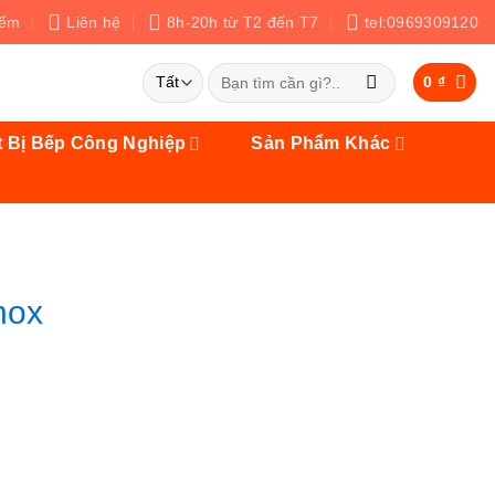
iểm
Liên hệ
8h-20h từ T2 đến T7
tel:0969309120
Tìm
0
₫
kiếm:
t Bị Bếp Công Nghiệp
Sản Phẩm Khác
nox