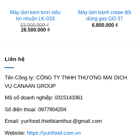
Máy làm kem tươi siêu
Máy làm bánh crepe đôi
lợi nhuận LK-033
dùng gas GI2-37
33.000.000
₫
6.800.000
₫
Giá
Giá
26.500.000
₫
gốc
hiện
là:
tại
33.000.000 ₫.
là:
26.500.000 ₫.
Liên hệ
Tên Công ty: CÔNG TY TNHH THƯƠNG MẠI DỊCH
VỤ CANAAN GROUP
Mã số doanh nghiệp: 0315143361
Số điện thoại: 0977804204
Email: yurifood.thietbiamthuc@gmail.com
Website:
https://yurifood.com.vn