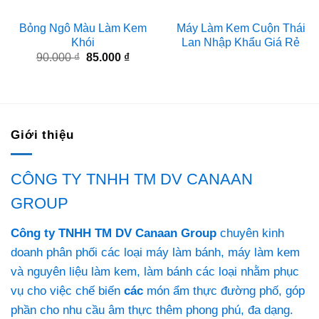
Bỏng Ngô Màu Làm Kem
Máy Làm Kem Cuộn Thái
Khói
Lan Nhập Khẩu Giá Rẻ
Giá
Giá
90.000
₫
85.000
₫
gốc
hiện
là:
tại
90.000 ₫.
là:
85.000 ₫.
Giới thiệu
CÔNG TY TNHH TM DV CANAAN
GROUP
Công ty TNHH TM DV Canaan Group
chuyên kinh
doanh phân phối các loại máy làm bánh, máy làm kem
và nguyên liệu làm kem, làm bánh các loại nhằm phục
vụ cho việc chế biến
các
món ẩm thực đường phố, góp
phần cho nhu cầu âm thực thêm phong phú, đa dạng.