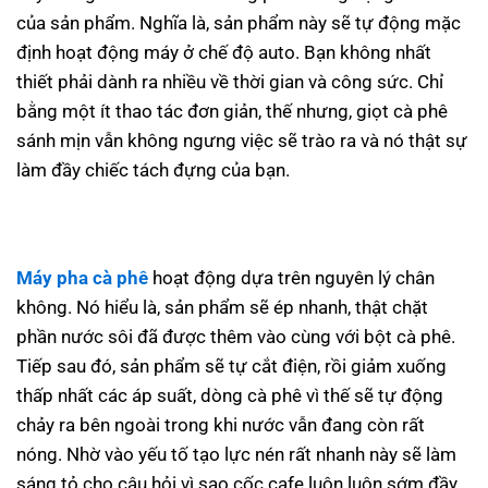
của sản phẩm. Nghĩa là, sản phẩm này sẽ tự động mặc
định hoạt động máy ở chế độ auto. Bạn không nhất
thiết phải dành ra nhiều về thời gian và công sức. Chỉ
bằng một ít thao tác đơn giản, thế nhưng, giọt cà phê
sánh mịn vẫn không ngưng việc sẽ trào ra và nó thật sự
làm đầy chiếc tách đựng của bạn.
Máy pha cà phê
hoạt động dựa trên nguyên lý chân
không. Nó hiểu là, sản phẩm sẽ ép nhanh, thật chặt
phần nước sôi đã được thêm vào cùng với bột cà phê.
Tiếp sau đó, sản phẩm sẽ tự cắt điện, rồi giảm xuống
thấp nhất các áp suất, dòng cà phê vì thế sẽ tự động
chảy ra bên ngoài trong khi nước vẫn đang còn rất
nóng. Nhờ vào yếu tố tạo lực nén rất nhanh này sẽ làm
sáng tỏ cho câu hỏi vì sao cốc cafe luôn luôn sớm đầy