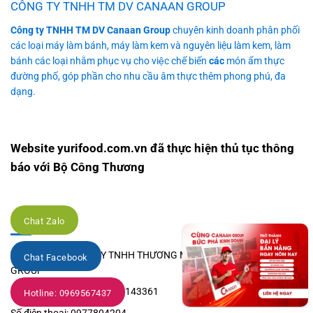
CÔNG TY TNHH TM DV CANAAN GROUP
Công ty TNHH TM DV Canaan Group
chuyên kinh doanh phân phối
các loại máy làm bánh, máy làm kem và nguyên liệu làm kem, làm
bánh các loại nhằm phục vụ cho việc chế biến
các
món ẩm thực
đường phố, góp phần cho nhu cầu âm thực thêm phong phú, đa
dạng.
Website yurifood.com.vn đã thực hiện thủ tục thông
báo với Bộ Công Thương
Liên hệ
Chat Zalo
Tên Công ty: CÔNG TY TNHH THƯƠNG MẠI DỊCH VỤ CANAAN
Chat Facebook
GROUP
Mã số doanh nghiệp: 0315143361
Hotline: 0969567437
Số điện thoại: 0977804204