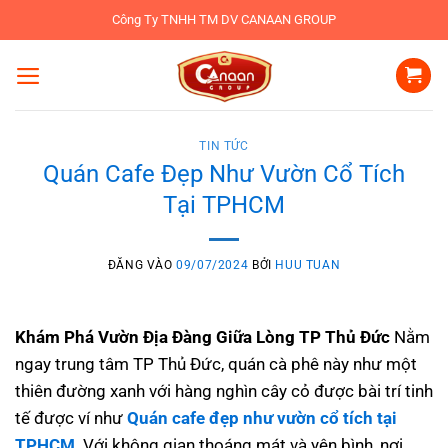
Bỏ
Công Ty TNHH TM DV CANAAN GROUP
qua
nội
dung
TIN TỨC
Quán Cafe Đẹp Như Vườn Cổ Tích
Tại TPHCM
ĐĂNG VÀO
09/07/2024
BỞI
HUU TUAN
Khám Phá Vườn Địa Đàng Giữa Lòng TP Thủ Đức
Nằm
ngay trung tâm TP Thủ Đức, quán cà phê này như một
thiên đường xanh với hàng nghìn cây cỏ được bài trí tinh
tế được ví như
Quán cafe đẹp như vườn cổ tích tại
TPHCM
. Với không gian thoáng mát và yên bình, nơi