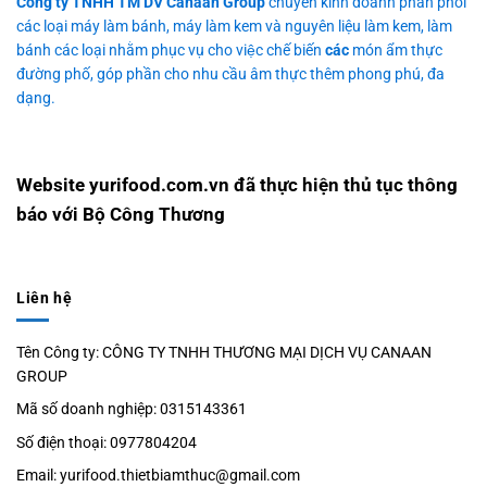
Công ty TNHH TM DV Canaan Group
chuyên kinh doanh phân phối
các loại máy làm bánh, máy làm kem và nguyên liệu làm kem, làm
bánh các loại nhằm phục vụ cho việc chế biến
các
món ẩm thực
đường phố, góp phần cho nhu cầu âm thực thêm phong phú, đa
dạng.
Website yurifood.com.vn đã thực hiện thủ tục thông
báo với Bộ Công Thương
Liên hệ
Tên Công ty: CÔNG TY TNHH THƯƠNG MẠI DỊCH VỤ CANAAN
GROUP
Mã số doanh nghiệp: 0315143361
Số điện thoại: 0977804204
Email: yurifood.thietbiamthuc@gmail.com