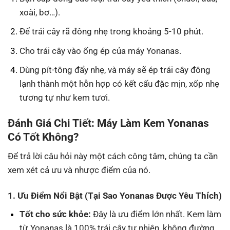
xoài, bơ…).
Để trái cây rã đông nhẹ trong khoảng 5-10 phút.
Cho trái cây vào ống ép của máy Yonanas.
Dùng pít-tông đẩy nhẹ, và máy sẽ ép trái cây đông
lạnh thành một hỗn hợp có kết cấu đặc mịn, xốp nhẹ
tương tự như kem tươi.
Đánh Giá Chi Tiết: Máy Làm Kem Yonanas
Có Tốt Không?
Để trả lời câu hỏi này một cách công tâm, chúng ta cần
xem xét cả ưu và nhược điểm của nó.
1. Ưu Điểm Nổi Bật (Tại Sao Yonanas Được Yêu Thích)
Tốt cho sức khỏe:
Đây là ưu điểm lớn nhất. Kem làm
từ Yonanas là 100% trái cây tự nhiên, không đường,