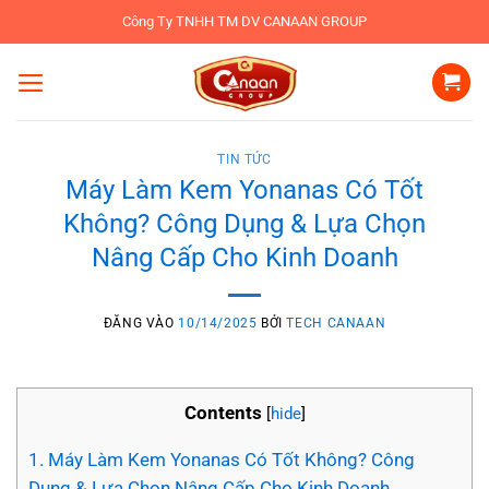
Bỏ
Công Ty TNHH TM DV CANAAN GROUP
qua
nội
dung
TIN TỨC
Máy Làm Kem Yonanas Có Tốt
Không? Công Dụng & Lựa Chọn
Nâng Cấp Cho Kinh Doanh
ĐĂNG VÀO
10/14/2025
BỞI
TECH CANAAN
Contents
[
hide
]
1.
Máy Làm Kem Yonanas Có Tốt Không? Công
Dụng & Lựa Chọn Nâng Cấp Cho Kinh Doanh