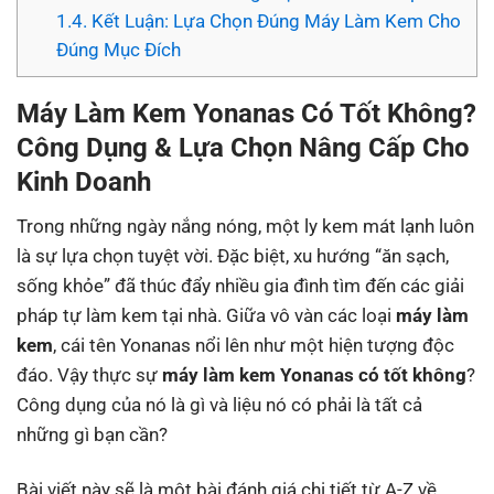
1.4.
Kết Luận: Lựa Chọn Đúng Máy Làm Kem Cho
Đúng Mục Đích
Máy Làm Kem Yonanas Có Tốt Không?
Công Dụng & Lựa Chọn Nâng Cấp Cho
Kinh Doanh
Trong những ngày nắng nóng, một ly kem mát lạnh luôn
là sự lựa chọn tuyệt vời. Đặc biệt, xu hướng “ăn sạch,
sống khỏe” đã thúc đẩy nhiều gia đình tìm đến các giải
pháp tự làm kem tại nhà. Giữa vô vàn các loại
máy làm
kem
, cái tên Yonanas nổi lên như một hiện tượng độc
đáo. Vậy thực sự
máy làm kem Yonanas có tốt không
?
Công dụng của nó là gì và liệu nó có phải là tất cả
những gì bạn cần?
Bài viết này sẽ là một bài đánh giá chi tiết từ A-Z về